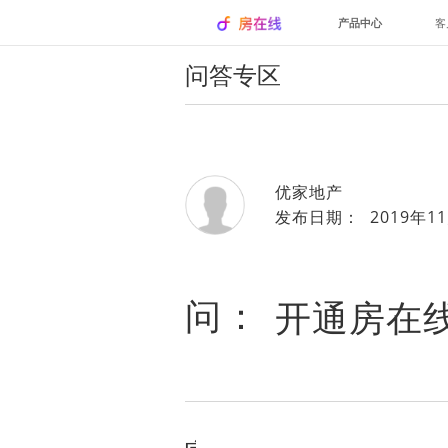
产品中心
客
问答专区
优家地产
发布日期： 2019年11
问：
开通房在