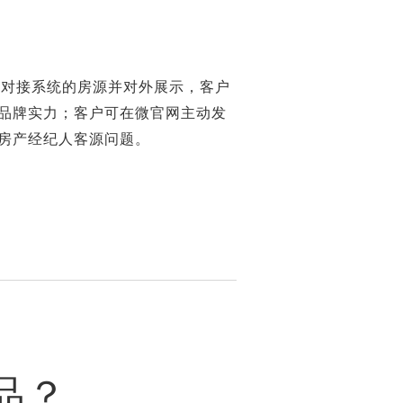
动对接系统的房源并对外展示，客户
品牌实力；客户可在微官网主动发
房产经纪人客源问题。
品？