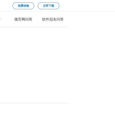
免费体验
立即下载
答
微官网问答
软件冠名问答