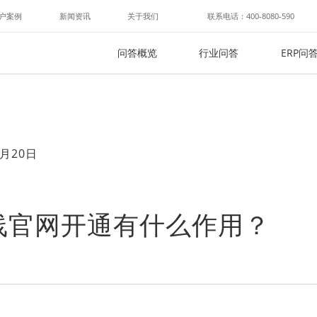
户案例
新闻资讯
关于我们
联系电话：400-8080-590
问答概览
行业问答
ERP问
月20日
线官网开通有什么作用？