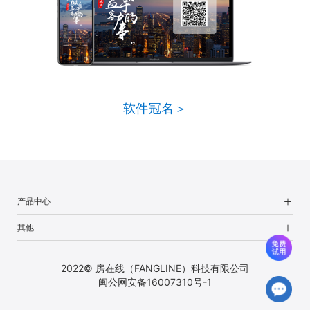
软件冠名＞
产品中心
其他
2022© 房在线（FANGLINE）科技有限公司
闽公网安备16007310号-1