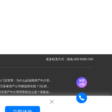
更多联系方式：致电 400-8080-590
房产中介门店管理：为什么必须用房产中介管理系统？
为什么6万多家房产公司都选房在线？3位房产中介老板的真实心声
2026年8月房产中介管理系统怎么选？老板必看的“避坑六步法”
房在线房产中介管理系统 ：新上线房源AI审批功能
立即体验