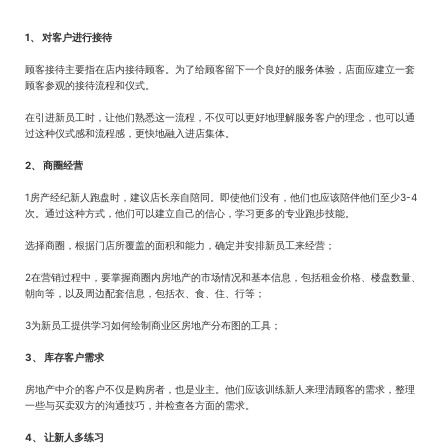
1、 对客户进行接待
顾客接待主要指在店内接待顾客。为了给顾客留下一个良好的服务体验，店面应建立一套
顾客参观的接待流程和仪式。
在引进新员工时，让他们熟悉这一流程，不仅可以更好地理解服务客户的理念，也可以通
过这种仪式感和流程感，更快地融入进店集体。
2、 商圈经营
1房产经纪新人跑盘时，建议店长亲自陪同。即使他们没有，他们也应该陪伴他们至少3-4
次。通过这种方式，他们可以建立自己的信心，学习更多的专业跑步技能。
选择商圈，根据门店所覆盖的面积和能力，确定并安排新员工来经营；
2在营销过程中，要掌握商圈内房地产的市场情况和基本信息，包括租金价格、楼盘数量、
朝向等，以及周边配套信息，包括衣、食、住、行等；
3为新员工提供学习如何绘制商业区房地产分布图的工具；
3、 库存客户需求
房地产中介的客户不仅是购房者，也是业主。他们应该训练新人来理清顾客的需求，整理
一些与买卖双方的沟通技巧，并检查各方面的需求。
4、 让新人多练习