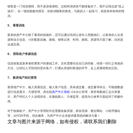
销售是一门培训课程，而不是讲座课程。过程和演讲技巧都准备好了。我不记得总是“纸上
谈兵”。在一项技能被传授后，你扮演顾客的角色，与新的人一起练习，创造各种各样的情
况。
5、 看看训练
新来的房产中介除了看房的技能外，还可以通过培训让老年人照顾他们，让新来的人从房
源和业主信息、小区配套设施、路线、销售记录、时间、路线、房源等方面了解。目的是
达成交易。
6、 获取租户来源信息
信息收集是新来者积累客户的基础工作。店长需要结合自己的经验，传授一些行之有效的
方法，让经纪人尽快找到意向客户，打通从房源到客源的环节，走上房屋销售的正轨。
7、 新房地产经纪管理
新房地产中介，输入房屋信息，输入客户信息，具有成交量、成交量等特点，可根据数据
进行信息显示，方便管理。房在线
房产中介系统
-OA办公管理，将所有数据汇总分类显
示，房产经纪人个人业绩排名，在激励新人、方便监管、提高办公效率方面起到了积极作
用。
对于收购租户，房产中介管理软件还需要收集房源，群发房源，整合网站、小程序微站
等，从PC到手机，综合服务，为房产中介企业提供最系统的解决方案！
文章与图片来源于网络，如有侵权，请联系我们删除