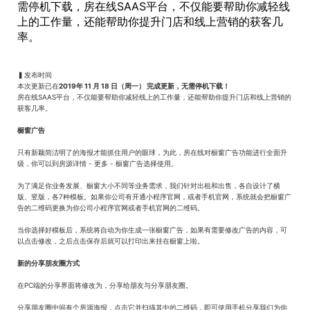
需停机下载，房在线SAAS平台，不仅能要帮助你减轻线
上的工作量，还能帮助你提升门店和线上营销的获客几
率。
▍发布时间
本次更新已在
2019年 11 月 18 日（周一） 完成更新，无需停机下载！
房在线SAAS平台，不仅能要帮助你减轻线上的工作量，还能帮助你提升门店和线上营销的
获客几率。
橱窗广告
只有新颖简洁明了的海报才能抓住用户的眼球，为此，房在线对橱窗广告功能进行全面升
级，你可以到房源详情 - 更多 - 橱窗广告选择使用。
为了满足你业务发展、橱窗大小不同等业务需求，我们针对出租和出售，各自设计了横
版、竖版，各7种模板。如果你公司有开通小程序官网，或者手机官网，系统就会把橱窗广
告的二维码更换为你公司小程序官网或者手机官网的二维码。
当你选择好模板后，系统将自动为你生成一张橱窗广告，如果有需要修改广告的内容，可
以点击修改，之后点击保存后就可以打印出来挂在橱窗上啦。
新的分享朋友圈方式
在PC端的分享界面将修改为，分享给朋友与分享朋友圈。
分享朋友圈中间有个房源海报，点击它并扫描其中的二维码，即可使用手机分享我们为你