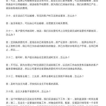
答：可以，如果公司赎楼资金还没有付出，如业主自己要求赎楼，可以免收赎楼费，如合
同条款中注明赎楼的，就该收取手续费用，因为我们已准备好资金，我们的费用已产生，
就应收取相应的费用。
六十、业主说自己可以赎楼，等见到客户时又说资金紧张，怎么办？
答：如没有能力，可以由公司去赎楼，但需要支付相关费用。
六十一、客户委托书收回时，他说：我们没在委托书上注明交易完成时该委托书要收回，
怎么办？
答：交回购房委托书，是现在你已有现售合同，房产证原件（复印件）、抵押合同在手，
以上资料注明，我公司已为你成功购到你的物业，并已办理好水电等过户手续，合同已终
止，所以……
六十二、签约时，客户提出佣金在交易完成时支付，怎么办？
答：不可以。因为办理过户时交易部已完成前期工作，以后的工作由负责售后服务的客户
服务部继续跟进，所以公司要求在签署购房委托书10天内付清佣金和房款。
六十三、带顾客去看二、三次房，再带去看时业主突然不再给看，怎么办？
答：及时与业主沟通，尽快找出业主不给看的原因。
六十四、业主大多数不签委托书，怎么办？
答：这个时期的业主还处在培养期，我们应该做以下工作：第一，接到盘源第一时间去看
房；第二，见业主一定要做好准备工作，对物业的环境、配套、交通及行情等有一个非常