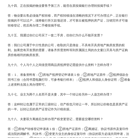
九十四、正在按揭的物业要售予第三方，能否在原按揭银行办理转按揭手续？
答：物业要出售必须做产权转移，而产权转移须在清晰的情况下才可办理过户，正在银行
按揭的不可以过户，须将银行所欠款项还清，才可拿出被抵押的房产证，注销完毕才可做
转移登记，然后再办理二手楼按揭手续。
九十五、我通过你们公司买了一套二手房，但你们为什么不能开发票？
答：我们公司属于中介性质的公司，收取的只是佣金，不具有开具房地产购房发票的权
利。如果您有开发票的需要，请备齐所需资料等到所属国土局的办文窗口开具与房产证购
房价格相符的购房发票。
九十六、个人与个人之间借货用商品房抵押登记需提供什么资料？怎样办理？
答：１、准备资料有：①房地产抵押登记申请表１份；②房地产证原件；③抵押借款合
同书三份（合同书需电脑打印，可参考银行样本）；④抵押人和借款人身份证明；⑤准备
上述资料去国土局办理即可。
九十七、业主为两个人名而不是夫妻，其中一个转让给另外一人该怎样办理？
答：这种转让也属于正常的三级转让，但产权也只转让一半。所以转让价格也是原房产证
的一半。以转让后的房产证登记作为计税依据。
九十八、夫妻双方离婚后怎样办理产权变更登记，需要提交哪些资料？
答：①房地产转移登记申请表１份；②房地产证原件；③离婚证、协议书原件及复印件
或法院的调解书、判决书；④变更方业主的身份证复印件（协议的双方必须共同申请，法