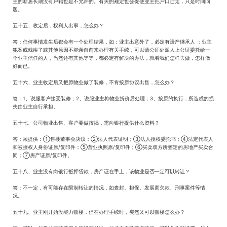
主的新居长期没有户籍也是不允许的。有关的规定也会促使业主把户口迁走，只是时间问
题。
五十五、收定后，权利人出事，怎么办？
答：任何事情发生后都会有一个处理结果，如：业主出意外了，必定有遗产继承人 ；业主
犯案或残疾了或其他原因不能亲自前来办理有关手续，可以请公证处派人上公证委托给一
个业主信任的人，当然还有其他等等，都必定有解决的办法，就看我们怎样去做，怎样做
好而已。
五十六、业主收定后又把原物业做了装修，不肯按原协议出售，怎么办？
答：1、说服客户接受装修；2、说服业主将物业折价后处理；3、按原约执行，所造成的损
失由业主自行承担。
五十七、公司物业出售、客户要做按揭，需向银行提供什么资料？
答：须提供：①售楼董事会决议；②法人代表证明；③法人授权委托书；④法定代表人
和被授权人身份证原/复印件；⑤营业执照原/复印件；⑥买卖双方所签定的房地产买卖合
同；⑦房产证原/复印件。
五十八、业主没有向银行抵押贷款，房产证在手上，该物业是否一定可以转让？
答：不一定，有可能存在限制转让的情况，如查封、担保、发展商欠款、刑事案件等情
况。
五十九、业主刚开始没能力赎楼，但在办理手续时，突然又可以赎楼怎么办？