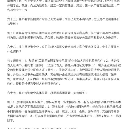
清晰的了解，作为专类人士，你还必须对业主的物业提出一些合理化的建议，让业主感觉
你很专业、敬业，而且为他着想，建立一定的信任度；第三，第一次广告前通知业主，广
告后给业主汇报。
六十五、客户要求所购房产写自己儿女名字，而自己儿女不满18岁，怎么办？需要准备什
么资料？
答：只要具备合法身份证明的国内公民都可以在深圳购买商品房。但不满18周岁没有懂事
行为能力或限制民事行为能力的公民，购房时需提交其监护关系证明和监护人身份证明。
六十六、业主是外资企业，公司房转让需提交什么资料？客户要求做按揭，业主方要提交
什么资料？
答：须提交：1、加盖有"工商局执照复印专用章"的企业法人营业执照复印件；2、法定代
表人证明书、委托书（原件），法定代表人、委托人身份证复印件；3、境外企业或组织提
交的资料按规定须公证或人证（原件）。香港区域内的，有经国家司法部认可的律师楼见
证，并经出入境事务处盖章确认；其他境外企业或组织须有驻该国或地区大使馆（领事
馆）盖章确认。人证内容一般包括有效的商业登记证、董事会决议、董事证明及身份证复
印件、授权委托书和受托人身份证复印件。
六十七、客户咨询物业具体位置、楼层等房源要素，如何解答？
答：1、如果判断是真实客户，除特定房号、业主情况以外，有所选择的告诉客户物业基本
状况，其他的见面看房后商议。2、避实就虚，告诉他相同的房号、朝向和非本栋的栋号或
不同的楼层，告诉他附近显著的标记，如：花园、泳池、会所、游乐场等，其他的等看房
见面时详细介绍。3、可说在某大型建筑附近，不方便说出具体方位，只说某楼以上，某楼
以下。