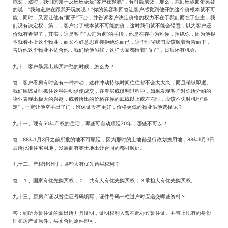
成交，这时，我们的第一反应应该是"客户在探底"，有可能成交，那么，我们应该面带笑容
的说："我知道您在跟我开玩笑呢！"你的笑容和回答让客户感觉到他开的这个价根本就不可
能，同时，又要让他有"面子"下台，并告诉客户决定价格的权力不在于我们而在于业主，我
们没有决定权，第二，客户出了根本就不可能的价，这时我们就不能会错意，以为客户还
价就有希望了，其实，这是客户"以进为退"的手段，他是在存心为难你，拒绝你，因为他根
本就看不上这个物业，而又不好意思直接拒绝你而已，这个时候我们应该顺着台阶而下，
告诉他这个物业不适合他，我们给他另找，这样大家都留着"面子"，日后还有机会。
九十、客户暴露出购买冲劲的时候，怎么办？
答：客户看房有时会有一种冲动，这种冲动持续时间往往都不会太大久，而且稍纵即逝。
我们应该及时抓住这种冲动促使成交，在看房或谈判过程中，如果发现客户对你所介绍的
物业表现出极大的兴趣，或者所出的价格在你的底线以上或左右时，应该不失时机地"逼
定"，一定让他空手出了门，谁保证没有更好，价格更低的物业供他选择呢？
九十一、现有50年产权的住宅，哪些可自动顺延70年，哪些不可以？
答：88年1月3日之前所批的地不可顺延，因为那时的土地都是行政划拨用地，88年1月3日
后所批准住宅用地，发展商有签土地出让合同的都可顺延。
九十二、产权转让时，哪些人有优先购买权利？
答：１、国家有优先购买权；２、共有人有优先购买权；３承担人有优先购买权。
九十三、原房产证以暂住证号码填写，证件号码一栏过户时应递交哪些资料？
答：到所办暂住证的派出所开具证明，证明权利人曾在此办过暂住证。并带上现有的身份
证和房产证原件，买卖合同原件即可。