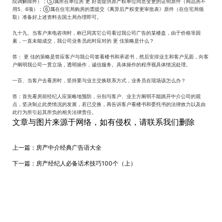
院调解除外）；⑤属所在单位房 更 好需提供原产权单位同意变更的证明原件（商品房不
用5、6项）；⑥属在住宅局购房的需提交《离异后产权变更审批表》原件（在住宅局领
取）准备好上述资料去国土局办理即可。
九十九、当客户来电咨询时，称已同其它公司看过我公司广告的某楼盘，由于价格等因
素，一直未能成交，我公司业务员此时应对的 更 佳策略是什么？
答： 更 佳的策略是答应客户与我公司签看楼书和承诺书，然后安排业主和客户见面，向客
户阐明我公司一贯立场，透明操作，诚信服务。具体操作的程序视具体情况处理。
一百、当客户去看房时，坚持要与业主交换联系方式，业务员在现场该怎么办？
答：首先看房前经纪人应策略地预防，分别与客户、业主方阐明不能跳开中介公司的观
点，坚决制止此类情况的发展，若已交换，再告诉客户看楼书和委托书的法律效力以及由
此行为所引起其所负的相关法律责任。
文章与图片来源于网络，如有侵权，请联系我们删除
上一篇：
房产中介经典广告语大全
下一篇：
房产经纪人必备话术技巧100个（上）