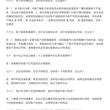
六十八、客户看完物业后，无任何手续意见，怎么跟踪？
答：1、多与客户沟通，详细了解客户的具体意向和对物业的满意度！哪些因素客户不满
意，充分战士物业的优势。2、做为业务员必须主动帮助客户分析已看过的物业，提出专业
性建设性的意见，如果发现该物业不适合客户就要及时为客户寻找其他的物业，并告诉客
户我是 更 优秀、 更 专业的业务员，一定能为你找到您 更 喜欢、 更 满意的物业。话术一
生整理
六十九、客户愿意签看楼书，但不出示身份证件，也不写签身份证号码，怎么办？
答：1、看楼出发前一定要与客户说明看楼要求，说明看楼书只是对看楼行为的约束，前提
是成交后，开始履行承诺。2、查验身份证只是为确认一下客户所签的名是否真实，未必真
要签下身份证号码。签看楼书也是对我们服务的认可和承诺。
七十、客户以公司名义购房，个人签看楼书可以带去看房吗？
答：拿看楼书到客户公司盖章后才能看房。
七十一、业主咨询房价，但又不留电话，说考虑一下再联系你，怎么办？
答：靠平时的业务积累，靠灵活的应变，及时给出物业合理售价，或周边类似物业市场售
价，取得双方信任，才能留住对方电话，除之无更好办法。
七十二、我公司无客户合适的物业时，如何才能留住客户电话？
答：了解客户的详细要求，在自己的头脑里很快找出客户合适的物业进行报价，或者给客
户比较好的建议，取得客户的信任，从而留住客户的电话。