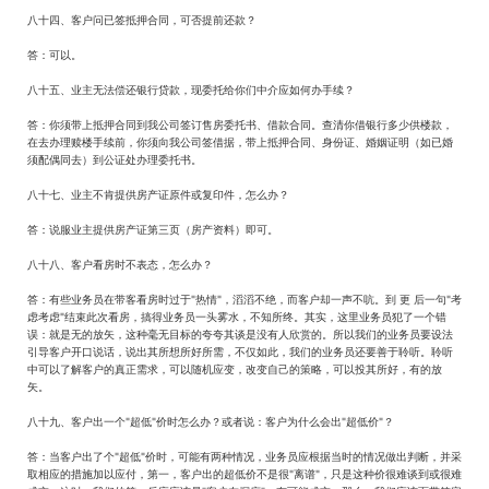
八十四、客户问已签抵押合同，可否提前还款？
答：可以。
八十五、业主无法偿还银行贷款，现委托给你们中介应如何办手续？
答：你须带上抵押合同到我公司签订售房委托书、借款合同。查清你借银行多少供楼款，
在去办理赎楼手续前，你须向我公司签借据，带上抵押合同、身份证、婚姻证明（如已婚
须配偶同去）到公证处办理委托书。
八十七、业主不肯提供房产证原件或复印件，怎么办？
答：说服业主提供房产证第三页（房产资料）即可。
八十八、客户看房时不表态，怎么办？
答：有些业务员在带客看房时过于"热情"，滔滔不绝，而客户却一声不吭。到 更 后一句"考
虑考虑"结束此次看房，搞得业务员一头雾水，不知所终。其实，这里业务员犯了一个错
误：就是无的放矢，这种毫无目标的夸夸其谈是没有人欣赏的。所以我们的业务员要设法
引导客户开口说话，说出其所想所好所需，不仅如此，我们的业务员还要善于聆听。聆听
中可以了解客户的真正需求，可以随机应变，改变自己的策略，可以投其所好，有的放
矢。
八十九、客户出一个"超低"价时怎么办？或者说：客户为什么会出"超低价"？
答：当客户出了个"超低"价时，可能有两种情况，业务员应根据当时的情况做出判断，并采
取相应的措施加以应付，第一，客户出的超低价不是很"离谱"，只是这种价很难谈到或很难