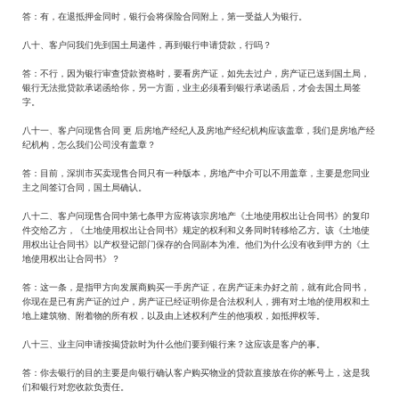
答：有，在退抵押金同时，银行会将保险合同附上，第一受益人为银行。
八十、客户问我们先到国土局递件，再到银行申请贷款，行吗？
答：不行，因为银行审查贷款资格时，要看房产证，如先去过户，房产证已送到国土局，
银行无法批贷款承诺函给你，另一方面，业主必须看到银行承诺函后，才会去国土局签
字。
八十一、客户问现售合同 更 后房地产经纪人及房地产经纪机构应该盖章，我们是房地产经
纪机构，怎么我们公司没有盖章？
答：目前，深圳市买卖现售合同只有一种版本，房地产中介可以不用盖章，主要是您同业
主之间签订合同，国土局确认。
八十二、客户问现售合同中第七条甲方应将该宗房地产《土地使用权出让合同书》的复印
件交给乙方，《土地使用权出让合同书》规定的权利和义务同时转移给乙方。该《土地使
用权出让合同书》以产权登记部门保存的合同副本为准。他们为什么没有收到甲方的《土
地使用权出让合同书》？
答：这一条，是指甲方向发展商购买一手房产证，在房产证未办好之前，就有此合同书，
你现在是已有房产证的过户，房产证已经证明你是合法权利人，拥有对土地的使用权和土
地上建筑物、附着物的所有权，以及由上述权利产生的他项权，如抵押权等。
八十三、业主问申请按揭贷款时为什么他们要到银行来？这应该是客户的事。
答：你去银行的目的主要是向银行确认客户购买物业的贷款直接放在你的帐号上，这是我
们和银行对您收款负责任。