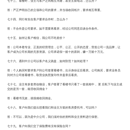
七十三、看楼时，业主与客户之间相互沟通，甚至互留电话，怎么办？
答：严正声明自己的立场和公司的要求，并当场收回纸片，要求相互尊重。
七十四、同行有实在客户要求合作时，怎么办？
答：不合作是公司要求。如不需要再看房，经过公司同意后谈合作条件。
七十五、如何让客户相信，我公司不吃差价？
答：公司本着专业、正直的经营理念，公平、公正、公开的态度，营造公司一流品牌，让
客户成为公司长期的无形资源。公司承诺假一赔十的原则，赚一万赔十万元。
七十六、遇到中介公司以客户名义跳盘，如何防范？如何处理？
答：个人购买时要求客户到公司签署看楼书，出示身份证后看房。公司购买，要求业务员
到对方公司签看楼书，取营业执照复印件并盖章后看房。
七十七、业主有多套类似物业，客户签署了看楼书只看了一套就相中， 更 后私下与业主成
交的是另一套，能否收回佣金？
答：看楼书无效，就很难收回佣金。
七十八、客户向我们提出想看我们和业主方签的售房委托书，可以吗？
答：不可以，因为是中介公司，我们须对你的资料和业主资料进行保密。
七十九、客户向我们交了保险费有没有保险合同？