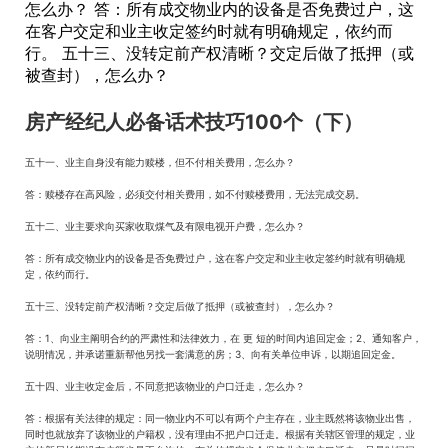
怎么办？ 答：所有成交物业内的设备是否免费过户，这
在客户交定和业主收定签约时就有明确规定，依约而
行。 五十三、没转定前产权清晰？交定后做了抵押（或
被查封），怎么办？
房产经纪人必备话术技巧100个（下）
五十一、业主自身没有能力赎楼，但不付相关费用，怎么办？
答：赎楼存在高风险，必须交付相关费用，如不付赎楼费用，无法完成交易。
五十二、业主要求向买家收取煤气及有限电视开户费，怎么办？
答：所有成交物业内的设备是否免费过户，这在客户交定和业主收定签约时就有明确规
定，依约而行。
五十三、没转定前产权清晰？交定后做了抵押（或被查封），怎么办？
答：1、向业主阐明合约的严肃性和法律效力，在 更 短的时间内追回定金；2、通知客户，
说明情况，并承诺重新帮他另找一套满意的房；3、向有关单位申诉，以期追回定金。
五十四、业主收定金后，不同意把该物业的户口迁走，怎么办？
答：根据有关法律的规定：同一物业内不可以有两个户主存在，业主既然将该物业出售，
同时也就放弃了该物业的户籍权，没有理由不把户口迁走。根据有关辖区管理的规定，业