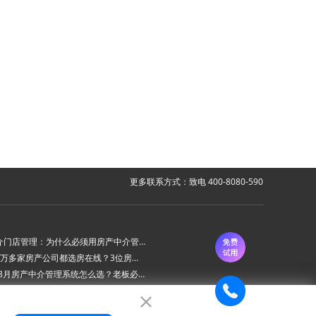
更多联系方式：致电 400-8080-590
房产中介门店管理：为什么必须用房产中介管理系统？
为什么6万多家房产公司都选房在线？3位房产中介老板的真实心声
2026年8月房产中介管理系统怎么选？老板必看的“避坑六步法”
房在线房产中介管理系统 ：新上线房源AI审批功能