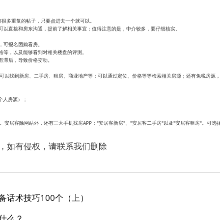
到有很多重复的帖子，只要点进去一个就可以。
可以直接和房东沟通，提前了解相关事宜；值得注意的是，中介较多，要仔细核实。
，可报名团购看房。
格等，以及能够看到对相关楼盘的评测。
有滞后，导致价格变动。
，可以找到新房、二手房、租房、商业地产等；可以通过定位、价格等等检索相关房源；还有免税房源
个人房源）；
。安居客除网站外，还有三大手机找房APP："安居客新房"、"安居客二手房"以及"安居客租房"。可
，如有侵权，请联系我们删除
备话术技巧100个（上）
什么？