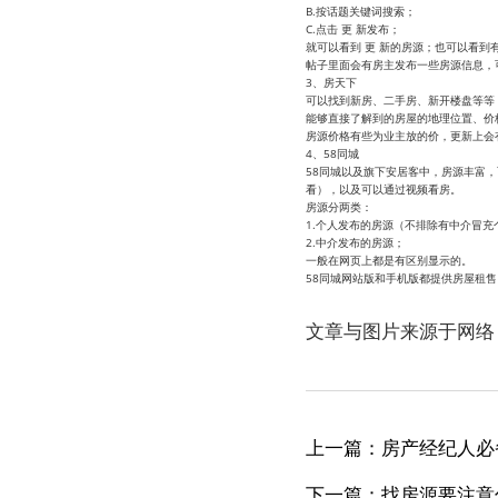
B.按话题关键词搜索；
C.点击 更 新发布；
就可以看到 更 新的房源；也可以看
帖子里面会有房主发布一些房源信息，
3、房天下
可以找到新房、二手房、新开楼盘等等
能够直接了解到的房屋的地理位置、价
房源价格有些为业主放的价，更新上会
4、58同城
58同城以及旗下安居客中，房源丰富
看），以及可以通过视频看房。
房源分两类：
1.个人发布的房源（不排除有中介冒充
2.中介发布的房源；
一般在网页上都是有区别显示的。
58同城网站版和手机版都提供房屋租售
文章与图片来源于网络
上一篇：房产经纪人必
下一篇：找房源要注意