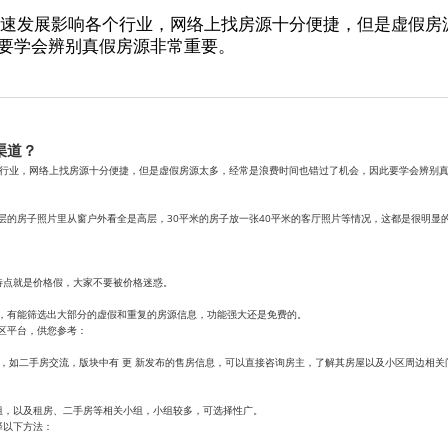
快速发展影响各个行业，网络上找房源十分便捷，但是虚假房
要学会辨别真假房源非常重要。
渠道？
个行业，网络上找房源十分便捷，但是虚假房源太多，经常是浪费时间也错过了机会，因此要学会辨别
层的房子照片里从窗户外看全是高层，30平米的房子放一张40平米的客厅照片等情况，这都是很明显
特点就是价格假，大家不要被价格迷惑。
，有能筛选出大部分的虚假和重复的房源信息，功能强大还是免费的。
区平台，供您参考：
块，如二手房交流，版块中有 更 新发布的售房信息，可以直接咨询房主，了解其房屋以及小区周边相
组，以及租房、二手房等相关小组，小组较多，可选择性广。
择以下方法：