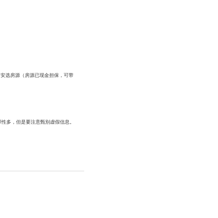
，安选房源（房源已现金担保，可带
选择性多，但是要注意甄别虚假信息。