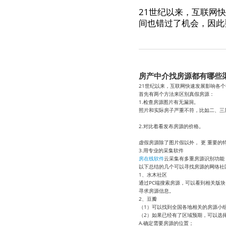
21世纪以来，互联网
间也错过了机会，因此
房产中介找房源都有哪些
21世纪以来，互联网快速发展影响各
首先有两个方法来区别真假房源：
1.检查房源图片有无漏洞。
照片和实际房子严重不符，比如二、三
2.对比着看发布房源的价格。
虚假房源除了图片假以外， 更 重要的
3.用专业的采集软件
房在线软件
云采集有多重房源识别功能
以下总结的几个可以寻找房源的网络社
1、水木社区
通过PC端搜索房源，可以看到相关版
寻求房源信息。
2、豆瓣
（1）可以找到全国各地相关的房源小
（2）如果已经有了区域预期，可以选
A.确定需要房源的位置；