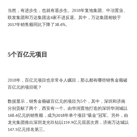
当然，有进步生，也就有退步生。
2018
年复地集团、中冶置业、
联发集团和万达集团这
家不进反退。其中，万达集团相较于
4
年销售额同比下降了
。
2017
38.6%
5
个百亿元项目
2018
年，百亿元项目也非常令人瞩目，那么都有哪些销售金额破
百亿元的项目呢？
数据显示，销售金额破百亿元的项目为
5
个，其中，深圳和济南
分别贡献了两个，西安有一个。由华润置地打造的深圳华润城以
亿元的销售额，成为
年单个项目“吸金”冠军。另外，由
168.4
2018
龙光集团推出深圳龙光玖钻以
亿元屈居次席，济南万达城以
159.9
亿元排名第三。
147.5