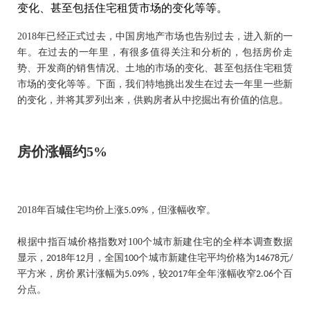
变化、甚至包括住宅租赁市场的变化等等。
2018
年已经正式过去，中国房地产市场也告别过去，进入新的一
年。在过去的一年里，有很多值得关注和分析的，包括房价走
势、开发商的销售情况、土地的市场的变化、甚至包括住宅租赁
市场的变化等等。下面，我们特地挑出发生在过去一年里一些新
的变化，并将其罗列出来，供购房者从中挖掘出有价值的信息。
房价涨幅约
5%
2018
年百城住宅均价上涨
，但涨幅收窄。
5.09%
根据中指百城价格指数对
100
个城市新建住宅的全样本调查数据
显示，
年
月，全国
个城市新建住宅平均价格为
元
2018
12
100
14678
/
平方米，房价累计涨幅为
，较
年全年涨幅收窄
个百
5.09%
2017
2.06
分点。