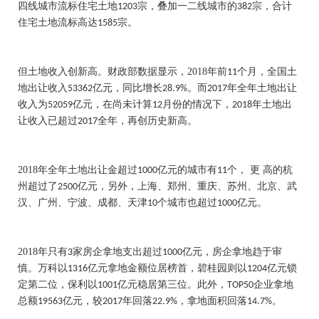
四线城市流标住宅土地
宗，叠加一二线城市的
宗，合计
1203
382
住宅土地流标高达
宗。
1585
但土地收入创新高。财政部数据显示，
2018
年前
个月，全国土
11
地出让收入
亿元，同比增长
。而
年全年土地出让
53362
28.9%
2017
收入为
亿元，在尚未计算
月份的情况下，
年土地出
52059
12
2018
让收入已超过
全年，再创历史新高。
2017
2018
年全年土地出让金超过
亿元的城市有
个， 更 高的杭
1000
11
州超过了
亿元，另外，上海、郑州、重庆、苏州、北京、武
2500
汉、广州、宁波、成都、天津
个城市也超过
亿元。
10
1000
2018
年只有
家房企拿地支出超过
亿元，房企拿地趋于审
3
1000
慎。万科以
亿元拿地金额位居榜首，碧桂园则以
亿元锁
1316
1204
定第二位，保利以
亿元稳居第三位。此外，
企业拿地
1001
TOP50
总额
亿元，较
年回落
，拿地面积回落
。
19563
2017
22.9%
14.7%