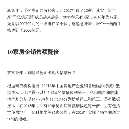
2018
年，千亿房企共有
家，比
年多了
家。其实，近年
30
2017
13
来“千亿俱乐部”成员越来越多，
年只有
家，
年为
家。
2015
7
2016
12
龙湖以
亿元的业绩排在第十位，这也意味着，房企十强的门
2007
槛达到了
亿元。
2000
10
家房企销售额翻倍
在
2018
年，有哪些房企出现大幅增长？
根据研究机构推出《
2018
年中国房地产企业销售增幅排行榜》数
据显示，上坤置业以
的增幅位列第一，弘阳地产和敏捷
345.63%
地产则分别以
和
分列榜单第二和第三。另有数据
147.73%
119.19%
显示，在
年，共有
家房企销售额增幅超过一倍，另有包括
2018
10
世茂房地产、金科集团等
家公司，在
年实现了销售额超过
36
2018
的增幅。
50%