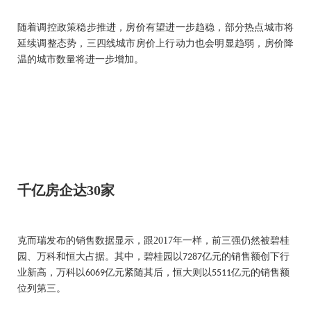
随着调控政策稳步推进，房价有望进一步趋稳，部分热点城市将
延续调整态势，三四线城市房价上行动力也会明显趋弱，房价降
温的城市数量将进一步增加。
千亿房企达
30
家
克而瑞发布的销售数据显示，跟
2017
年一样，前三强仍然被碧桂
园、万科和恒大占据。其中，碧桂园以
亿元的销售额创下行
7287
业新高，万科以
亿元紧随其后，恒大则以
亿元的销售额
6069
5511
位列第三。