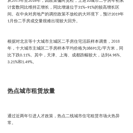
从
2015
年至
年，因政策偏向宽松，上述
城市二手房年初累
2016
10
计套数同比维持正增长，同比增速位于
的较高增长区
31%~91%
间。在中央对房地产的调控政策不放松的大环境下，预计
年
2019
月份二手房成交量很难出现较大回升。
1
根据对北京等十大城市主城区二手房住宅活跃样本调查，
2018
年，十大城市主城区二手房样本平均价格为
元
平方米，同
38691
/
比下跌
。其中，天津、上海、成都跌幅较大，达到
、
0.11%
4.96%
和
。
3.21%
1.49%
热点城市租赁放量
通过近两年引进人才政策，热点二线城市住宅租赁市场火热异
常。