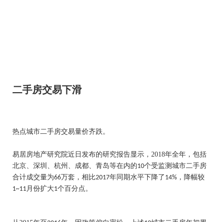
二手房交易下滑
热点城市二手房交易量价齐跌。
易居房地产研究院近日发布的研究报告显示，
2018
年全年，包括
北京、深圳、杭州、成都、青岛等在内的
个受监测城市二手房
10
合计成交量为
万套，相比
年同期水平下降了
，降幅较
66
2017
14%
月份扩大
个百分点。
1~11
1