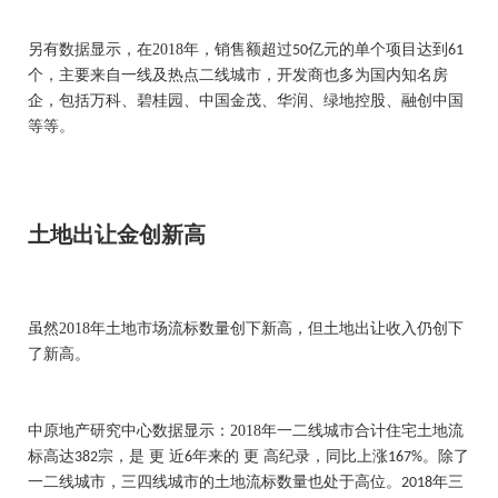
另有数据显示，在
2018
年，销售额超过
亿元的单个项目达到
50
61
个，主要来自一线及热点二线城市，开发商也多为国内知名房
企，包括万科、碧桂园、中国金茂、华润、绿地控股、融创中国
等等。
土地出让金创新高
虽然
2018
年土地市场流标数量创下新高，但土地出让收入仍创下
了新高。
中原地产研究中心数据显示：
2018
年一二线城市合计住宅土地流
标高达
宗，是 更 近
年来的 更 高纪录，同比上涨
。除了
382
6
167%
一二线城市，三四线城市的土地流标数量也处于高位。
年三
2018