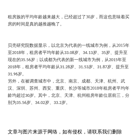
租房族的平均年龄越来越大，已经超过了
30
岁，而这也意味着买
房的时间是真的越推越晚了。
贝壳研究院数据显示，以北京为代表的一线城市为例，从
2015
年
至
年，租房者平均年龄从
岁、
岁、
岁、提升至
2018
33.08
34.13
35
现在的
岁；以成都为代表的新一线城市为例，从
年至
35.56
2015
年，租房者平均年龄从
岁、
岁、
岁、提升至
2018
31.28
31.53
31.87
岁。
31.96
另外，在被调查城市中，北京、南京、成都、天津、杭州、武
汉、深圳、苏州、西安、重庆、长沙等城市
2018
年租房者平均年
龄均超过
岁。其中，北京、天津、杭州租房年龄位居前三，分
30
别为
岁、
岁、
岁。
35.56
34.02
33.2
文章与图片来源于网络，如有侵权，请联系我们删除