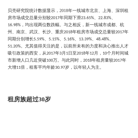
贝壳研究院统计数据显示，
2018
年一线城市北京、上海、深圳租
房市场成交总量分别较
年同期下滑
、
、
2017
23.65%
22.83%
，均出现两位数跌幅。与之相反，新一线城市成都、杭
16.98%
州、南京、武汉、长沙、重庆
年租房市场成交总量较
年
2018
2017
同期分别增长
、
、
、
、
、
5.59%
5.15%
5.16%
13.39%
48.48%
。尤其值得关注的是，以前所未有的力度和决心推出人才
51.20%
吸引政策的西安，从
年
月
日至
年
月，
个月时间城
2017
3
1
2018
12
10
市新增人口几近突破
万。与此同时，
年租房量较
年
100
2018
2017
大增
倍，租客平均年龄
岁，以年轻人为主。
11
30.97
租房族超过
30
岁