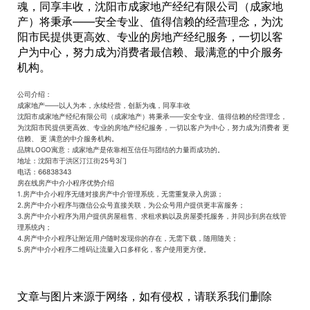
魂，同享丰收，沈阳市成家地产经纪有限公司（成家地
产）将秉承——安全专业、值得信赖的经营理念，为沈
阳市民提供更高效、专业的房地产经纪服务，一切以客
户为中心，努力成为消费者最信赖、最满意的中介服务
机构。
公司介绍：
成家地产——以人为本，永续经营，创新为魂，同享丰收
沈阳市成家地产经纪有限公司（成家地产）将秉承——安全专业、值得信赖的经营理念，
为沈阳市民提供更高效、专业的房地产经纪服务，一切以客户为中心，努力成为消费者 更
信赖、 更 满意的中介服务机构。
品牌LOGO寓意：成家地产是依靠相互信任与团结的力量而成功的。
地址：沈阳市于洪区汀江街25号3门
电话：66838343
房在线房产中介小程序优势介绍
1.房产中介小程序无缝对接房产中介管理系统，无需重复录入房源；
2.房产中介小程序与微信公众号直接关联，为公众号用户提供更丰富服务；
3.房产中介小程序为用户提供房屋租售、求租求购以及房屋委托服务，并同步到房在线管
理系统内；
4.房产中介小程序让附近用户随时发现你的存在，无需下载，随用随关；
5.房产中介小程序二维码让流量入口多样化，客户使用更方便。
文章与图片来源于网络，如有侵权，请联系我们删除