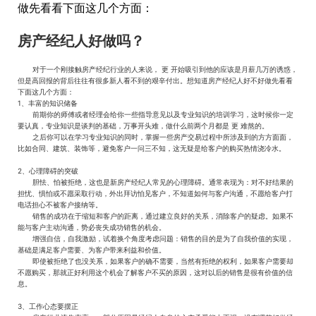
做先看看下面这几个方面：
房产经纪人好做吗？
对于一个刚接触房产经纪行业的人来说， 更 开始吸引到他的应该是月薪几万的诱惑，
但是高回报的背后往往有很多新人看不到的艰辛付出。想知道房产经纪人好不好做先看看
下面这几个方面：
1、丰富的知识储备
前期你的师傅或者经理会给你一些指导意见以及专业知识的培训学习，这时候你一定
要认真，专业知识是谈判的基础，万事开头难，做什么前两个月都是 更 难熬的。
之后你可以在学习专业知识的同时，掌握一些房产交易过程中所涉及到的方方面面，
比如合同、建筑、装饰等，避免客户一问三不知，这无疑是给客户的购买热情浇冷水。
2、心理障碍的突破
胆怯、怕被拒绝，这也是新房产经纪人常见的心理障碍。通常表现为：对不好结果的
担忧、惧怕或不愿采取行动，外出拜访怕见客户，不知道如何与客户沟通，不愿给客户打
电话担心不被客户接纳等。
销售的成功在于缩短和客户的距离，通过建立良好的关系，消除客户的疑虑。如果不
能与客户主动沟通，势必丧失成功销售的机会。
增强自信，自我激励，试着换个角度考虑问题：销售的目的是为了自我价值的实现，
基础是满足客户需要、为客户带来利益和价值。
即使被拒绝了也没关系，如果客户的确不需要，当然有拒绝的权利，如果客户需要却
不愿购买，那就正好利用这个机会了解客户不买的原因，这对以后的销售是很有价值的信
息。
3、工作心态要摆正