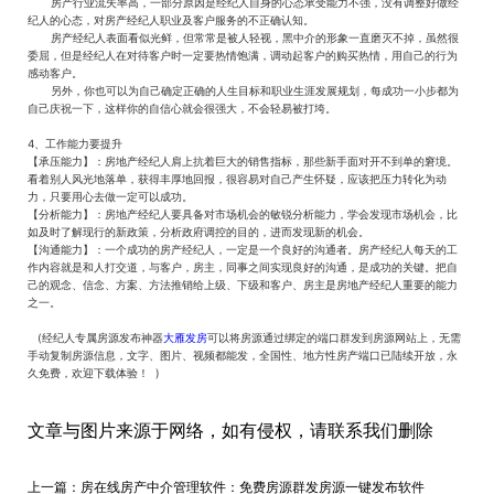
房产行业流失率高，一部分原因是经纪人自身的心态承受能力不强，没有调整好做经
纪人的心态，对房产经纪人职业及客户服务的不正确认知。
房产经纪人表面看似光鲜，但常常是被人轻视，黑中介的形象一直磨灭不掉，虽然很
委屈，但是经纪人在对待客户时一定要热情饱满，调动起客户的购买热情，用自己的行为
感动客户。
另外，你也可以为自己确定正确的人生目标和职业生涯发展规划，每成功一小步都为
自己庆祝一下，这样你的自信心就会很强大，不会轻易被打垮。
4、工作能力要提升
【承压能力】：房地产经纪人肩上抗着巨大的销售指标，那些新手面对开不到单的窘境。
看着别人风光地落单，获得丰厚地回报，很容易对自己产生怀疑，应该把压力转化为动
力，只要用心去做一定可以成功。
【分析能力】：房地产经纪人要具备对市场机会的敏锐分析能力，学会发现市场机会，比
如及时了解现行的新政策，分析政府调控的目的，进而发现新的机会。
【沟通能力】：一个成功的房产经纪人，一定是一个良好的沟通者。房产经纪人每天的工
作内容就是和人打交道，与客户，房主，同事之间实现良好的沟通，是成功的关键。把自
己的观念、信念、方案、方法推销给上级、下级和客户、房主是房地产经纪人重要的能力
之一。
(经纪人专属房源发布神器
大雁发房
可以将房源通过绑定的端口群发到房源网站上，无需
手动复制房源信息，文字、图片、视频都能发，全国性、地方性房产端口已陆续开放，永
久免费，欢迎下载体验！ )
文章与图片来源于网络，如有侵权，请联系我们删除
上一篇：
房在线房产中介管理软件：免费房源群发房源一键发布软件