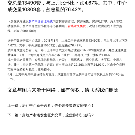
交总量13490套，与上月比环比下跌4.67%。其中，中介
成交量10309套，占总量的76.42%。
（房在线专业级
房产中介管理系统
内含房客源管理、房源采集、房源纸打印、员工管理、
楼盘字典、房产中介微信小程序等必备功能，
首店永久免费
，欢迎下载房在线！官方热
线：400-8080-590）
据房产数据研究中心统计，2018年8月，上海二手房成交总量13490套，与上月比环比下跌
4.67%。其中，中介成交量10309套，占总量的76.42%。
从中介成交走势看，近一年，上海中介成交市场占比在70%-80%区间波动，并呈现涨跌交
替现象。7月，上海中介成交市占率小幅下跌后，8月再次上涨，涨幅达1.04%。
成交量排名前五的中介品牌仍被德佑（链家）、易居房友、悟空找房、太平洋、中原占
据。其中，排名第一的德佑（链家）市占率由上月22.26%上涨至24.93%，其余中介品牌
市占率保持相对稳定，波动较小。
8月，上海中介集中度保持相对稳定。成交量排名前五的中介市占率仅从上月的56%升至
57%。
文章与图片来源于网络，如有侵权，请联系我们删除
上一篇：
房产中介新手必看：你必需要知道卖房技巧！
下一篇：
房地产市场发生巨大变革，这些你都知道吗？