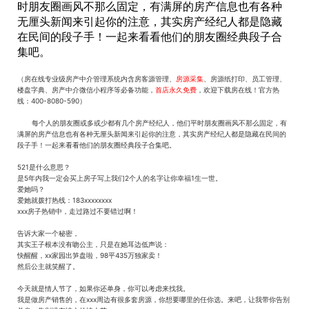
时朋友圈画风不那么固定，有满屏的房产信息也有各种
无厘头新闻来引起你的注意，其实房产经纪人都是隐藏
在民间的段子手！一起来看看他们的朋友圈经典段子合
集吧。
（房在线专业级房产中介管理系统内含房客源管理、
房源采集
、房源纸打印、员工管理、
楼盘字典、房产中介微信小程序等必备功能，
首店永久免费
，欢迎下载房在线！官方热
线：400-8080-590）
每个人的朋友圈或多或少都有几个房产经纪人，他们平时朋友圈画风不那么固定，有
满屏的房产信息也有各种无厘头新闻来引起你的注意，其实房产经纪人都是隐藏在民间的
段子手！一起来看看他们的朋友圈经典段子合集吧。
521是什么意思？
是5年内我一定会买上房子写上我们2个人的名字让你幸福1生一世。
爱她吗？
爱她就拨打热线：183xxxxxxxx
xxx房子热销中，走过路过不要错过啊！
告诉大家一个秘密，
其实王子根本没有吻公主，只是在她耳边低声说：
快醒醒，xx家园出笋盘啦，98平435万独家卖！
然后公主就笑醒了。
今天就是情人节了，如果你还单身，你可以考虑来找我。
我是做房产销售的，在xxx周边有很多套房源，你想要哪里的任你选。来吧，让我带你告别