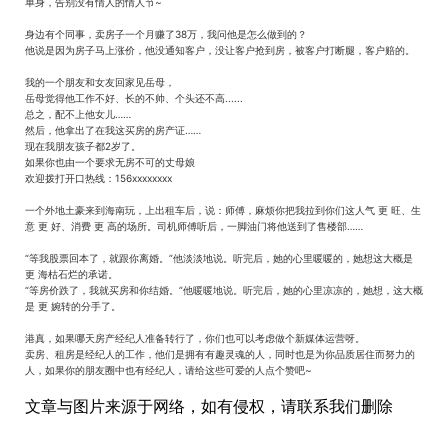
单身，告别没有情人的情人节~
身边有个同事，卖房子一个月赚了38万，我问他是怎么做到的？
他说是因为房子马上涨价，他没通知客户，没让客户抢到房，被客户打断腿，客户赔的。
我的一个朋友和女友回家见岳母，
岳母觉得他工作不好、长的不帅、个头还不高......
总之，配不上他女儿……
然后，他拿出了在我这买房的房产证……
现在我朋友孩子都2岁了。
如果你也由一个要求无房不可的丈母娘
欢迎拨打开口热线：156xxxxxxxx
一个外地土豪来到海南玩，上出租车后，说：师傅，麻烦你把我拉到你们这人气 更 旺、生
意 更 好、消费 更 高的场所。司机师傅听后，一脚油门将他送到了售楼部……
“等我股票回本了，就跟你离婚。”他淡淡地说。听完后，她的心里暖暖的，她想这大概是
更 海枯石烂的承诺。
“等房价跌了，我就买房和你结婚。”他暖暖地说。听完后，她的心里凉凉的，她想，这大概
是 更 婉转的分手了。
港真，如果哪天房产经纪人准备转行了，你们也可以考虑做个新媒体运营呀。
卖房、租房是经纪人的工作，他们是拥有有趣灵魂的人，同时也是为你品质居住而努力的
人，如果你的朋友圈中也有经纪人，请给这些可爱的人点个赞吧~
文章与图片来源于网络，如有侵权，请联系我们删除