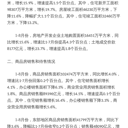
米，增长
，增速提高
个百分点。其中，住宅新开工面积
15.9%
1.5
万平方米，增长
。房屋竣工面积
万平方米，下
98307
19.7%
46230
降
，降幅扩大
个百分点。其中，住宅竣工面积
万平
11.6%
1.1
32460
方米，下降
。
13.2%
1-8
月份，房地产开发企业土地购置面积
万平方米，同
16451
比增长
，增速比
月份提高
个百分点；土地成交价款
15.6%
1-7
4.3
亿元，增长
，增速提高
个百分点。
8177
23.7%
1.8
二、商品房销售和待售情况
1-8
月份，商品房销售面积
万平方米，同比增长
，
102474
4.0%
增速比
月份回落
个百分点。其中，住宅销售面积增长
1-7
0.2
，办公楼销售面积下降
，商业营业用房销售面积增长
4.1%
6.3%
。商品房销售额
亿元，增长
，增速提高
个百分
1.8%
89396
14.5%
0.1
点。其中，住宅销售额增长
，办公楼销售额下降
，商
16.4%
3.3%
业营业用房销售额增长
。
5.6%
1-8
月份，东部地区商品房销售面积
万平方米，同比下
41799
降
，降幅比
月份收窄
个百分点；销售额
亿元，增
3.6%
1-7
0.2
48090