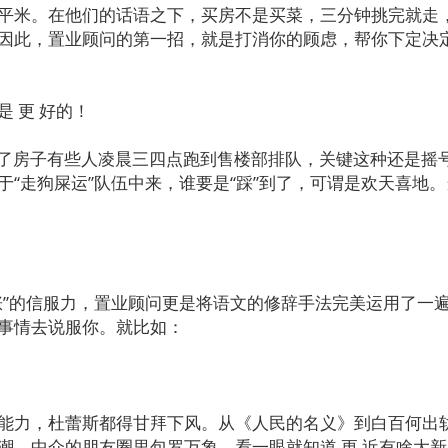
平米。在他们的话语之下，买房不是买菜，三分钟挑完就走
因此，置业顾问的第一招，就是打消你的顾虑，帮你下定决
 更 好的！
了房子有些人凌晨三四点跑到售楼部排队，关键这种还是摇
于“走狗屎运”队伍中来，谁要是“踩”到了，可谓是欢天喜地
的信服力，置业顾问更是将语文的修辞手法完美运用了一
事情去说服你。就比如：
力，杜蕾斯都得甘拜下风。从《人民的名义》到白百何出
潮，中介的朋友圈里包罗万象，看一眼就知道 更 近有啥大