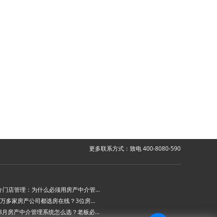
更多联系方式：致电 400-8080-590
房产中介门店管理：为什么必须用房产中介管理系统？
为什么6万多家房产公司都选房在线？3位房产中介老板的真实心声
2026年8月房产中介管理系统怎么选？老板必看的“避坑六步法”