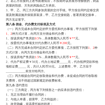
2、若乙方在接到上述书面通知后，不按期对该房屋办理验收的，则该
房屋的毁损、灭失的风险由乙方承担。
3、甲、乙、丙三方共同参加房屋的交付手续。甲方按合同约定移交房
屋及附属设施并保留原装潢，甲、乙方交接钥匙，签署房屋交接单，
丙方见证签字。
第八条
佣金、代办费支付标准及方式
（一）丙方完成本合同约定的甲方委托和代办事项，甲方按照下列第
1、2
种
方式计算，向丙方支付佣金和代办费：
1、按该房地产售房款
0.5
%，具体数额为人民币
￥
**
元。
2、按委托代办事项支付代办费计人民币
￥
200
元。
（二）丙方完成本合同约定的乙方委托事项，乙方按照下列第
1、2
种
方式计算，向丙方支付佣金和代办费：
1、按该房地产售房款
1.5
%，具体数额为人民币
￥
**
元。
2、代办产权证费￥50元，代办土地证费_____元，代办抵押贷款和他
项权证费_____ 元，共计人民币50元。 上述费用，甲、乙方应于
____________前支付给丙方。
（三）丙方根据合同约定收取佣金和代办费，未促成合同的可收取相
关费用，但不得超过国家规定的收费标准。
第九条
违约责任
（一）三方商定，丙方有下列情形之一的应承担违约责任：
1、无正当理由不履行合同的；
2、与他人串通，损害甲、乙方利益的；
3、故意隐瞒，提高委托标的利差；