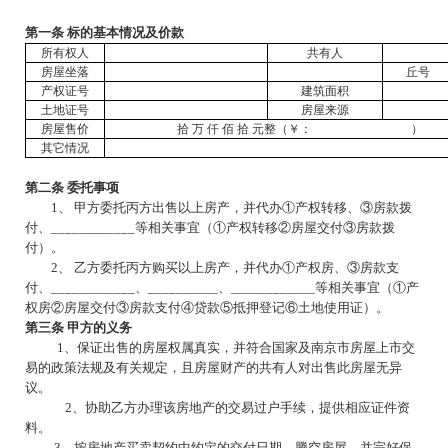
第一条
标的基本情况及价款
所有权人
共有人
房屋坐落
丘号
产权证号
建筑面积
土地证号
房屋来源
房屋售价
拾 万 仟 佰 拾 元整（￥： ）
其它情况
第二条
委托事项
1、 甲方委托丙方出售以上房产，并代办①产权转移、③房款拨
付、____________等相关事宜（①产权转移②房屋交付③房款拨
付）。
2、 乙方委托丙方购买以上房产，并代办①产权房、③房款支
付、____________、__________、____________等相关事宜（①产
权房②房屋交付③房款支付④贷款⑤抵押登记⑥土地使用证）。
第三条
甲方的义务
1、保证出售的房屋权属真实，并符合国家及南京市房屋上市交
易的政策法规及有关规定，且房屋财产的共有人对出售此房屋无异
议。
2、
协助乙方办理该房地产的交易过户手续，提供相应证件资
料。
3、按房地产买卖契约中约定的交付日期，腾空房屋，并完好保