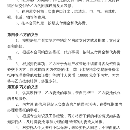
留所应交付给乙方的附属设施及原装修。
4、在房屋交付前，负责户口迁出，结清水、电、气、有线电
视、电话、物管等费用。
5、按本合同约定，按期支付佣金和代办费。
第四条
乙方的义务
1、 按照房地产买卖契约中约定的房款支付方式及期限，支付定
金和房款。
2、 根据本合同约定的委托、代办事项，按时支付佣金和代办费
用。
3、 根据委托事项，乙方应于办理产权登记手续前将各类资料备
齐交予丙方，同时将由 丙方代缴的 ①、② （①契税②交易服务费③
抵押管理费④他项权证费）等约计人民币 _10000 元交予丙方。丙方
将与乙方按实结算，多退少补。
第五条
丙方的义务
1、 认真履行甲、乙方委托的事项，亲自完成甲、乙方委托代办
的各项服务。
2、 丙方派 蒋信用 经纪人负责该房产的居间活动，在委托期限内
办理所委托的事项。
3、 根据专业知识及工作经验，丙方将所了解的标的情况如实告
知委托人，及时将委托 事项办理的进展情况向委托人通报。
4、 对委托人个人资料予以保密，未经委托人同意，不得向他人