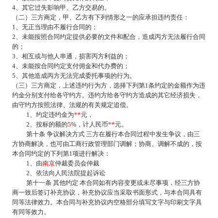
4、其它过失影响甲、乙方交易的。
（二）三方商定，甲、乙方有下列情形之一的应承担违约责任：
1、无正当理由不履行合同的；
2、未能按照合同约定提供必要的文件和配合，造成丙方无法履行合同
的；
3、相互或与他人串通，损害丙方利益的；
4、未能按合同约定支付佣金和代办费的；
5、其他造成丙方无法完成委托事项的行为。
（三）三方商定，上述违约行为方，选择下列第
1条约定的金额作为违
约金分别支付给各守
约方。违约方给各守约方造成的其它经济损失，
由守约方按照法律、法规的有关规定追偿。
1、约定违约金为
**
元，
2、按标的额的
5
%，计人民币
**
元。
第十条
争议解决方式
三方在履行本合同过程中发生争议，由三
方协商解决，也可由工商行政管理部门调解；协商、调解不成的，按
本合同约定的下列第
1项进行解决：
1、由
南京
仲裁委员会仲裁
2、依法向人民法院提起诉讼
第十一条
其他约定
本合同如有内容变更或未尽事项，经三方协
商一致后签订补充协议，补充协议应当采取书面形式，与本合同具有
同等法律效力。本合同与补充协议内空格部分填写文字与印刷文字具
有同等效力。