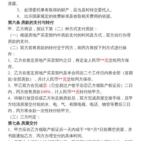
泄露。
5、 处理委托事务取得的财产，应当及时转交委托人。
6、 出示国家规定的收费标准及收取相关费用的依据。
第六条
房款的支付与转付
甲、乙方商议，按以下第（二）种方式支付房款：
（一）根据房地产买卖契约中房款支付的时间及方式，双方自行办理
房款的支付。
（二）双方若将房款的转付交于丙方，则丙方将按下列方式进行操
作：
1、乙方在签定房地产买卖契约之日，将定金人民币
**
元
交给丙方保
存。
2、乙方在签定房地产买卖契约及本合同后
二
个工作日内将全部（首期
款
/全部房款），共计人民币
**
元
交给丙方保存。
3、甲乙双方在完成
②
（
①交易过户签字后②乙方领取产权证后）
二
日
内，丙方按售房款
100%
，计人民币
**
元
转付给甲方。
4、待银行放贷后或乙方补足购房款后，双方完成房屋交接手续，且甲
方结清房屋交付前的水、电、气、有限电视、电话、物管等费后三日
内，丙方将余款一次性转付给甲方。
（三）三方约定：
第七条
房屋交付
1、甲方应在乙方领取产权证后
一
天内或于
*
年
*
月
*
日前腾空房屋，并
书面通知乙方、丙方办理交付的具体时间。