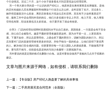
个行业情况。没过二个月，这个小伙子就拿着名片到店里找这位经理应聘。
另一个和大家分享的是一个认识的房产经纪人，他原来是在奥特莱斯卖名牌服装。是他
的店长给媳妇儿买名牌服装时和他聊这个行业怎么怎么样。走时还留了名片。没过多久，
她学得卖服装没什么前途，离职后拿着名片找这位店长应聘。其实有不少这样素质还不
错，服务工作中还会用到外语的岗位，他们大多也都大专以上学历，收入不高，收入增涨
空间也有限，职业发展也没太多前途。 你只要开发了就会有收获。
分享3：门店的经理在招聘时容易招到水平比自己差的。原因很多，一方面是会有不安全
感，担心自己会被取代。越是平庸的管理者越容易这样。因为水平差一点，人更容易沟
通。下属不如你，所以总是赞同你。上级会把下属的掌控力，误解为团队的执行力。所以
店东要对门店的直接管理者有更多的培训。并给予独当一面的机会，让他们容得下更优秀
的人。解决他们安全感的问题。但更要掌控每一个进入团队人的基础质量。不能做甩手掌
柜。赛马而不相马，但前提也是进来的马别少条腿呀！没赛就跑不动。
另外要说的就是定期的格式化删除小白兔。这是对要创业做房产老板的几点关于招募的
建议。
文章与图片来源于网络，如有侵权，请联系我们删除
上一篇：
【专业版】房产经纪人跑盘要了解的具体事项
下一篇：
二手房房屋买卖合同范本（全面版）