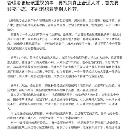
管理者更应该重视的事！要找到真正合适人才，首先要
转变心态。不能老想着等别人推荐。
（房在线专业级房产中介管理系统内含房客源管理、房源采集、员工管理、楼盘字典、房
产中介微信小程序等必备功能，首店永久免费，欢迎下载房在线！官方热线：400-8080-
590）
招募对于一个从无到有的中介门店来说。是店东、门店管理者更应该重视的事！要找到
真正合适人才，首先要转变心态。不能老想着等别人推荐。那种万事俱备，只欠人才的心
态。"就像晚上想吃涮羊肉。 小料都准备好了，就差羊肉卷了一样。"通过下面几个分享希
望大家在招人方面能有所收获。
分享1：心态。要把招人变成抢人挖人。在现在这个激烈的抢人挖人的大战中。你还等着
别人推荐。估计连个小白兔都捡不到。人才不是“等”来的，也不是“招”来的，而是“找”来
的。与其等着推荐或抱怨招聘难，为什么不主动走出去开发人才？事实上很多销售行业和
房产经纪人这个职位比起来，辛苦度、收入都要差，一个中等的经纪人收入要比一般的白
领要好，而人才不愿主动投怀送抱，大多是因为他们不了解这个行业的全貌。
分享2：方法。通过赶集、58这种是传统的网络招聘！能招到的，如果有行业经验。肯
定大部分都是小白兔，能招到黄牛的几率都微乎其微，更不要说是明星。
其实店东可以自己装成是客户。 去商圈周边看房。收集经纪人的名片。碰到非常专业
的、服务非常细致的，经过了解，业绩也做得很不错的。可以展开挖人攻势。一次两次肯
定不行。这需要长期的经营。方法上也不用那么生硬。可以通过学习请教方式。以诚动
人。
而无行业经验的人都招募。网络招聘的主要对象。但也有其它的方式。客户无处不在，
相应的人才也不处不在。我给大家举二个例子大家就明白了。
有一个做得很好的房产经纪人，有一次听他分享时，他原来是在首开幸福广场做保安，
然后他的直属上级是在小区里碰到他，看以小伙子很精神，做保安太屈才了，给他介绍这