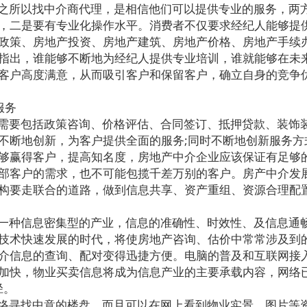
之所以找中介商代理，是相信他们可以提供专业的服务，两
，二是要有专业化操作水平。消费者不仅要求经纪人能够提
政策、房地产投资、房地产建筑、房地产价格、房地产手续
指出，谁能够不断地为经纪人提供专业培训，谁就能够在未
客户高度满意，从而吸引客户和保留客户，确立自身的竞争
服务
需要包括政策咨询、价格评估、合同签订、抵押贷款、装饰
不断地创新，为客户提供全面的服务;同时不断地创新服务方
够赢得客户，提高知名度，房地产中介企业应该保证有足够
部客户的需求，也不可能包揽千差万别的客户。房产中介发
构要走联合的道路，做到信息共享、资产重组、资源合理配
一种信息密集型的产业，信息的准确性、时效性、及信息通
技术快速发展的时代，将使房地产咨询、估价中常常涉及到
介信息的查询、配对变得迅捷方便。电脑的普及和互联网接
加快，物业买卖信息将成为信息产业的主要承载内容，网络
径。
络寻找中意的楼盘，而且可以在网上看到物业实景、图片等