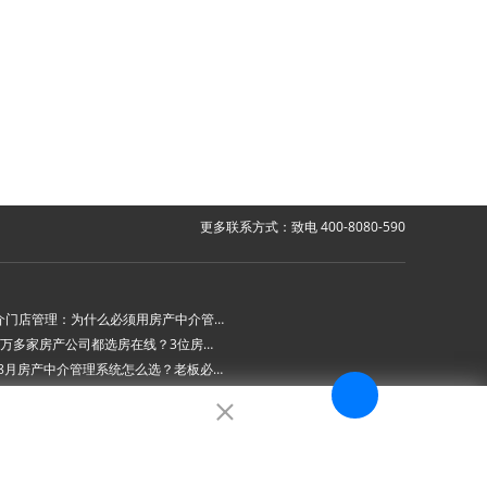
更多联系方式：致电 400-8080-590
房产中介门店管理：为什么必须用房产中介管理系统？
为什么6万多家房产公司都选房在线？3位房产中介老板的真实心声
2026年8月房产中介管理系统怎么选？老板必看的“避坑六步法”
房在线房产中介管理系统 ：新上线房源AI审批功能