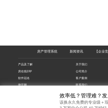
房产管理系统
新闻资讯
【企业
产品及了解
关于我们
房在线ERP
公司简介
软件冠名
客户案例
微官网
联系我们
问答专区
网站地图
效率低？管理难？发
该换永久免费的专业级＋
2018© 厦门房在线科技有限公司
3 万家中介公司 40 万经