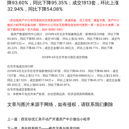
降93.60%，同比下降95.35%；成交1913套，环比上涨
32.94%，同比下降54.08%
（房在线房产中介管理系统内含房客源管理、房源采集、员工管理、楼盘字典、房产中介
微信小程序等必备功能，帮助中介公司在互联网信息化时代更胜一筹！首店永久免费，欢
迎下载房在线！官方热线：400-8080-590）
据房产数据研究中心统计，2018年4月北京市新建商品房：新增供应209套，环比下降
93.60%，同比下降95.35%；成交1913套，环比上涨32.94%，同比下降54.08%；成交均
价34912元/㎡，环比上涨5.21%，同比下降17.06%；成交面积29.97万㎡，环比下降
30.22%，同比下降46.77%；成交总金额120.36亿元，环比上涨39.71%，同比下降
49.22%。
2018年4月北京市各行政区成交明细
住宅市场成交排行榜
2018年4月北京市住宅市场新增供应187套，环比下降94.20%，同比下降86.66%；成交
1157套，环比上涨12.11%，同比下降44.72%；成交均价49840元/㎡，环比上涨23.60%，
同比上涨7.53%；成交面积17.94万㎡，环比上涨30.09%，同比下降45.07%；成交总金额
89.35亿元，环比上涨60.64%，同比下降40.97%。
住宅市场成交套数排名
注：本榜单不包含共有产权房、自住型商品房、经济适用房和两限房。
文章与图片来源于网络，如有侵权，请联系我们删除
上一篇：
西安珍优汇美不动产开通房产中介微信小程序
下一篇：
房在线新能力——楼盘字典与新房功能