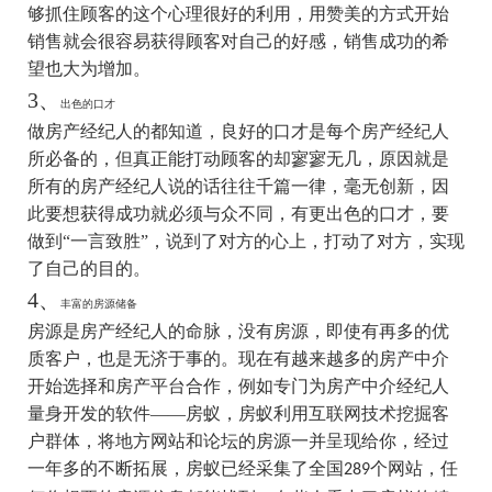
够抓住顾客的这个心理很好的利用，用赞美的方式开始
销售就会很容易获得顾客对自己的好感，销售成功的希
望也大为增加。
3、
出色的口才
做房产经纪人的都知道，良好的口才是每个房产经纪人
所必备的，但真正能打动顾客的却寥寥无几，原因就是
所有的房产经纪人说的话往往千篇一律，毫无创新，因
此要想获得成功就必须与众不同，有更出色的口才，要
做到“一言致胜”，说到了对方的心上，打动了对方，实现
了自己的目的。
4、
丰富的房源储备
房源是房产经纪人的命脉，没有房源，即使有再多的优
质客户，也是无济于事的。现在有越来越多的房产中介
开始选择和房产平台合作，例如专门为房产中介经纪人
量身开发的软件——房蚁，房蚁利用互联网技术挖掘客
户群体，将地方网站和论坛的房源一并呈现给你，经过
一年多的不断拓展，房蚁已经采集了全国
个网站，任
289