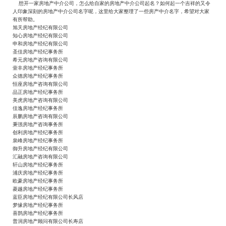
想开一家房地产中介公司，怎么给自家的房地产中介公司起名？如何起一个吉祥的又令
人印象深刻的房地产中介公司名字呢，这里给大家整理了一些房产中介名字，希望对大家
有所帮助。
旭天房地产经纪有限公司
知心房地产经纪有限公司
申和房地产经纪有限公司
圣佳房地产经纪事务所
希元房地产咨询有限公司
壹丰房地产经纪事务所
众德房地产经纪事务所
恒座房地产咨询有限公司
品正房地产经纪事务所
美虎房地产咨询有限公司
佳逸房地产经纪事务所
辰鹏房地产咨询有限公司
秉强房地产咨询事务所
创利房地产经纪事务所
泉峰房地产经纪事务所
御升房地产经纪有限公司
汇融房地产咨询有限公司
轩山房地产经纪事务所
浦庆房地产经纪事务所
欧豪房地产经纪事务所
菱越房地产经纪事务所
蓝臣房地产经纪有限公司长风店
梦缘房地产经纪事务所
喜鹊房地产经纪事务所
普润房地产顾问有限公司长寿店