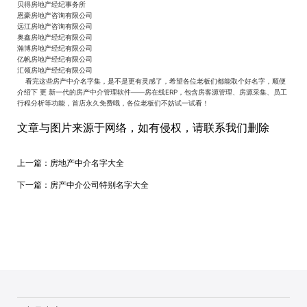
贝得房地产经纪事务所
恩豪房地产咨询有限公司
远江房地产咨询有限公司
奥鑫房地产经纪有限公司
瀚博房地产经纪有限公司
亿帆房地产经纪有限公司
汇领房地产经纪有限公司
看完这些房产中介名字集，是不是更有灵感了，希望各位老板们都能取个好名字，顺便
介绍下 更 新一代的房产中介管理软件——房在线ERP，包含房客源管理、房源采集、员工
行程分析等功能，首店永久免费哦，各位老板们不妨试一试看！
文章与图片来源于网络，如有侵权，请联系我们删除
上一篇：
房地产中介名字大全
下一篇：
​房产中介公司特别名字大全