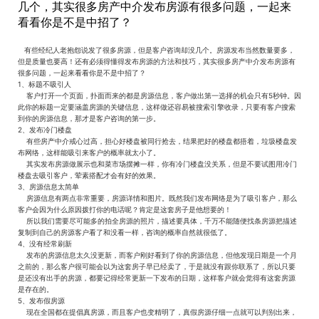
几个，其实很多房产中介发布房源有很多问题，一起来
看看你是不是中招了？
有些经纪人老抱怨说发了很多房源，但是客户咨询却没几个。房源发布当然数量要多，
但是质量也要高！还有必须得懂得发布房源的方法和技巧，其实很多房产中介发布房源有
很多问题，一起来看看你是不是中招了？
1、标题不吸引人
客户打开一个页面，扑面而来的都是房源信息，客户做出第一选择的机会只有5秒钟。因
此你的标题一定要涵盖房源的关键信息，这样做还容易被搜索引擎收录，只要有客户搜索
到你的房源信息，那才是客户咨询的第一步。
2、发布冷门楼盘
有些房产中介戒心过高，担心好楼盘被同行抢去，结果把好的楼盘都捂着，垃圾楼盘发
布网络，这样能吸引来客户的概率就太小了。
其实发布房源做展示也和菜市场摆摊一样，你有冷门楼盘没关系，但是不要试图用冷门
楼盘去吸引客户，荤素搭配才会有好的效果。
3、房源信息太简单
房源信息有两点非常重要，房源详情和图片。既然我们发布网络是为了吸引客户，那么
客户会因为什么原因拨打你的电话呢？肯定是这套房子是他想要的！
所以我们需要尽可能多的拍全房源的照片，描述要具体，千万不能随便找条房源把描述
复制到自己的房源客户看了和没看一样，咨询的概率自然就很低了。
4、没有经常刷新
发布的房源信息太久没更新，而客户刚好看到了你的房源信息，但他发现日期是一个月
之前的，那么客户很可能会以为这套房子早已经卖了，于是就没有跟你联系了，所以只要
是还没有出手的房源，都要记得经常更新一下发布的日期，这样客户就会觉得有这套房源
是存在的。
5、发布假房源
现在全国都在提倡真房源，而且客户也变精明了，真假房源仔细一点就可以判别出来，