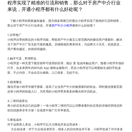
程序实现了精准的引流和销售，那么对于房产中介行业
来说，开通小程序都有什么好处呢？
了解小程序的商家越来越多，因为很多商家已经通过小程序实现了精准的引流和销售，
那么对于房产中介行业来说，开通
房产中介小程序
都有什么好处呢？
1.自带推广
小程序自带的附近的小程序功能，帮助房产中介被五公里范围内的微信用户搜索到，解决
当下房产中介广告无处可推的尴尬。店铺根据距离来排名，与品牌大小无关，也就是说，
用户离你越近，你就排得越前。
2.触手可及，即用即走
小程序是一种无需下载安装即可使用的应用，能以 更 低成本触达用户。随着小程序市场的
打开，在未来两年内80%的 App 都将会被取代，而且小程序还可以将图标生成到手机桌
面，不占内存，不会在后台偷跑，入口很多，无处不在。
3.精准曝光
微信开放小程序关键字搜索，提高了企业房产中介的被搜索到的机会。同时微信搜索页面
还有小程序的快捷入口，为常用的小程序带来更多的曝光和开启机会。
4.二维码场景化
再小的店也有自己的品牌！一张小程序二维码可以让消费者看到你店里的详细经营情况和
折扣优惠券非常方便！在场景中推广打开率更高。
5.降低成本
对于这两类人来说，小程序可以大大降低开发运营成本：
大众创业者：对于大众创业者而言，很多人的启动资金并不多，小程序也成了许许多多