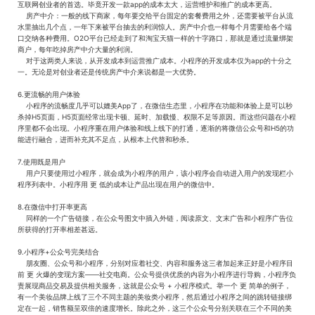
互联网创业者的首选。毕竟开发一款app的成本太大，运营维护和推广的成本更高。
房产中介：一般的线下商家，每年要交给平台固定的套餐费用之外，还需要被平台从流
水里抽出几个点，一年下来被平台抽去的利润惊人。房产中介也一样每个月需要给各个端
口交纳各种费用。O2O平台已经走到了和淘宝天猫一样的十字路口，那就是通过流量绑架
商户，每年吃掉房产中介大量的利润。
对于这两类人来说，从开发成本到运营推广成本。小程序的开发成本仅为app的十分之
一。无论是对创业者还是传统房产中介来说都是一大优势。
6.更流畅的用户体验
小程序的流畅度几乎可以媲美App了，在微信生态里，小程序在功能和体验上是可以秒
杀掉H5页面，H5页面经常出现卡顿、延时、加载慢、权限不足等原因。而这些问题在小程
序里都不会出现。小程序重在用户体验和线上线下的打通，逐渐的将微信公众号和H5的功
能进行融合，进而补充其不足点，从根本上代替和秒杀。
7.使用既是用户
用户只要使用过小程序，就会成为小程序的用户，该小程序会自动进入用户的发现栏小
程序列表中。小程序用 更 低的成本让产品出现在用户的微信中。
8.在微信中打开率更高
同样的一个广告链接，在公众号图文中插入外链，阅读原文、文末广告和小程序广告位
所获得的打开率相差甚远。
9.小程序+公众号完美结合
朋友圈、公众号和小程序，分别对应着社交、内容和服务这三者加起来正好是小程序目
前 更 火爆的变现方案——社交电商。公众号提供优质的内容为小程序进行导购，小程序负
责展现商品交易及提供相关服务，这就是公众号 + 小程序模式。举一个 更 简单的例子，
有一个美妆品牌上线了三个不同主题的美妆类小程序，然后通过小程序之间的跳转链接绑
定在一起，销售额呈双倍的速度增长。除此之外，这三个公众号分别关联在三个不同的美