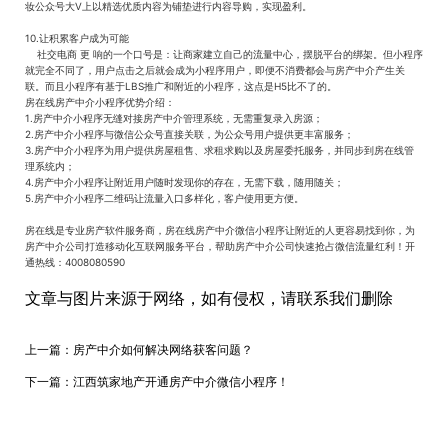
妆公众号大V上以精选优质内容为铺垫进行内容导购，实现盈利。
10.让积累客户成为可能
社交电商 更 响的一个口号是：让商家建立自己的流量中心，摆脱平台的绑架。但小程序
就完全不同了，用户点击之后就会成为小程序用户，即便不消费都会与房产中介产生关
联。而且小程序有基于LBS推广和附近的小程序，这点是H5比不了的。
房在线房产中介小程序优势介绍：
1.房产中介小程序无缝对接房产中介管理系统，无需重复录入房源；
2.房产中介小程序与微信公众号直接关联，为公众号用户提供更丰富服务；
3.房产中介小程序为用户提供房屋租售、求租求购以及房屋委托服务，并同步到房在线管
理系统内；
4.房产中介小程序让附近用户随时发现你的存在，无需下载，随用随关；
5.房产中介小程序二维码让流量入口多样化，客户使用更方便。
房在线是专业房产软件服务商，房在线房产中介微信小程序让附近的人更容易找到你，为
房产中介公司打造移动化互联网服务平台，帮助房产中介公司快速抢占微信流量红利！开
通热线：4008080590
文章与图片来源于网络，如有侵权，请联系我们删除
上一篇：
房产中介如何解决网络获客问题？
下一篇：
江西筑家地产开通房产中介微信小程序！