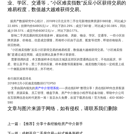
业、学区、交通等，“小区难卖指数”反应小区获得交易的
难易程度，数值越大越难获得交易。
据房产数据研究中心统计，2018年2月北京市二手住宅新增挂牌房源51865套，环比减少
22.69%；挂牌均价64905元/㎡，环比下跌0.29%；成交7361套，环比减少30.08%，同比
减少39.51%；成交均价60612元/㎡，环比下跌0.17%。
影响二手房流通的情况有很多种，诸如价格、房龄、物业、学区、交通等。一些小区挂
牌房源多、价格低，但是成交缓慢，而相邻小区由于品质、配套等优势，即使价格较高，
依旧热销。
“小区难卖指数”反应小区获得交易的难易程度，数值越大越难获得交易。“小区难卖指
数”是通过成交周期、成交挂牌比及换手率计算获得。
需要强调的是，本文数据样本仅包括主城及近郊区的普通商品住宅，不包括延庆、怀
柔、密云及平谷，受二手房供应量、样本基数等因素影响，难卖指数只能在一定程度上或
一个侧面反映市场状况，并不绝对。
各行政区难卖排名
2018年2月小区难卖指数排行TOP50
文章由国内领先的
房产中介管理系统
——房在线ERP 整理分享！房在线ERP内含房客源
管理、房源采集、员工管理、楼盘字典、房产中介微信小程序等必备功能，帮助中介公司
在互联网信息化时代更胜一筹！首店永久免费，欢迎下载房在线！官方热线：400-8080-
590
文章与图片来源于网络，如有侵权，请联系我们删除
上一篇：
【推荐】分享十条经验给房产中介新手
下一篇：
成都开启二手房交易一站式服务新模式