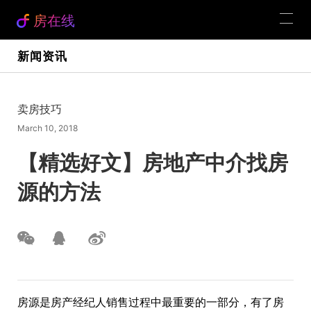
房在线
新闻资讯
卖房技巧
March 10, 2018
【精选好文】房地产中介找房
源的方法
房源是房产经纪人销售过程中最重要的一部分，有了房