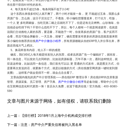
子。还能发发一些关于养生的小提示等等，从客户的角度出发朋友圈客户的年龄层大概分
布在那个阶段针对性的发布。
4、每天发布不超过5条，每条间隔不低于2小时
这个东西出来很多经纪人就不爽了，两个小时才能发一条， 更 不能超过五条，我那么多
房源广告，怎么搞，这日子没法过了。不着急，听小编给您慢慢道来，打个比方，吃饭，
一个人 更 多吃两碗饭，当吃完第二碗之后就吃不下了，但是还有北京烤鸭，山珍海味，你
说他还会吃得下吗？不管什么也吃不下了，所以，每个人都有一个就是阅读疲劳，也就是
说我们主动推给人家的东西，要适量，不能急于一时，你发再多的房源广告，客户反而不
会看，而且可能会屏蔽你，一天五条，就够了，确实需要发布更多的房源信息能直接来联
系小编给你推荐房在线
房产中介微信小程序
，所有房源都能从你的ERP导入并分享出来，界
面还高端大气上档次。
5、换花样发布内容，给人不一样的感觉
确实，我们经纪人每天都是转发别人的东西，或者说房源广告一个编辑好了，就转发，
同一条信息，可以发好几次同样的，比如说房源标题，万年不换一次，遇到这种情况，就
应该这样做，比如说同一条信息，我们首先可以以 更 普通的方式发布，就是图文方式，但
是要再次发送的话，就要换个方式，就是以链接的方式（房在线微官网房源一键转发到朋
友圈），这样客户就会觉得不一样，就会点击去看了。
文章由国内领先的房产中介管理系统——房在线ERP 整理分享！房在线ERP内含房客源
管理、房源采集、员工管理、房产字典、
房产中介微信小程序
等必备功能，帮助中介公司
在互联网信息化时代更胜一筹！首店永久免费，欢迎下载房在线！官方热线：400-8080-
590
文章与图片来源于网络，如有侵权，请联系我们删除
上一篇：
【排行榜】2018年1月上海中介机构成交排行榜
下一篇：
注意：房产中介严重失信将被列入黑名单