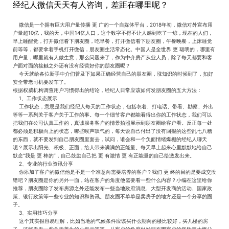
经纪人微信天天有人咨询，差距在哪里呢？
微信是一个拥有巨大用户量传播 更 广的一个自媒体平台，2018年初，微信对外宣布用
户量超10亿，我的天，中国14亿人口，这个数字不得不让人感到吃了一鲸，现在的人们，
早上睡醒觉，打开微信看下朋友圈，吃早餐，打开微信看下朋友圈，午餐晚餐，上床睡觉
前等等，都要拿着手机打开微信，朋友圈生活常态化。中国人是全世界 更 聪明的，哪里有
用户量，哪里就有人做生意，那么问题来了，作为中介房产从业人员，除了每天都要和客
户面对面的接触之外还有没有经营好你的朋友圈呢？
今天就给各位新手中介们普及下如果正确经营自己的朋友圈，涨知识的时候到了，扣好
安全带老司机要发车了。
根据权威机构调查用户习惯得出的结论，经纪人日常应该如何发朋友圈的五大方法：
1、工作状态展示
工作状态，意思是我们经纪人每天的工作状态，包括衣着、打电话、带看、勘察、外出
等等一系列关于客户关于工作的事。每一个细节客户都能看得出你的工作状态，我们可以
把我们在公司认真工作的，真诚服务客户的情景拍照展示到朋友圈给客户看。反正每一处
都必须是积极向上的状态，哪些唉声叹气的，每天说自己付出了没有回报的这些乱七八糟
的东西，就不要发到自己朋友圈里面去，试问，谁会和一个负面情绪爆棚的经纪人聊天
呢？展示出阳光、积极、正面，给人带来满满的正能量。每天早上起来心里默默地给自己
默念“我是 更 棒的”，自己鼓励自己把 更 有激情 更 有正能量的自己给激发出来。
2、专业的行业资讯分享
你添加了客户的微信他是不是一个准意向需要培养的客户？我们 更 终的目的是要成交没
错吧？朋友圈是你的另外一面，站在客户的角度他需要看一些什么内容？小编在这里给你
推荐，朋友圈除了发布房源之外还能发布一些当地政府消息、大型开发商的活动、国家政
策、银行政策等一些专业的知识和资讯。朋友圈不单单是卖房子的地方还是一个分享的圈
子。
3、实用技巧分享
这个其实很容易理解，比如当地的气候条件应该买什么朝向的楼比较好，买几楼的房