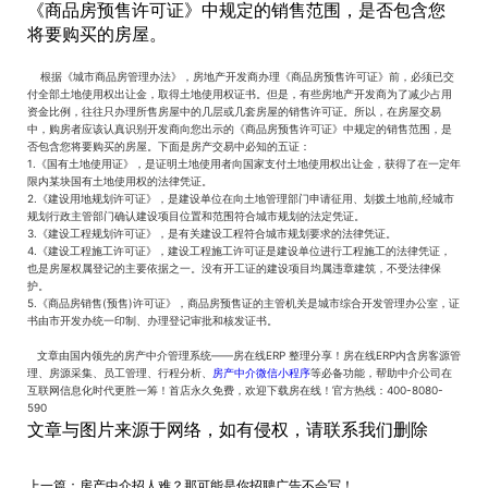
《商品房预售许可证》中规定的销售范围，是否包含您
将要购买的房屋。
根据《城市商品房管理办法》，房地产开发商办理《商品房预售许可证》前，必须已交
付全部土地使用权出让金，取得土地使用权证书。但是，有些房地产开发商为了减少占用
资金比例，往往只办理所售房屋中的几层或几套房屋的销售许可证。所以，在房屋交易
中，购房者应该认真识别开发商向您出示的《商品房预售许可证》中规定的销售范围，是
否包含您将要购买的房屋。下面是房产交易中必知的五证：
1.《国有土地使用证》，是证明土地使用者向国家支付土地使用权出让金，获得了在一定年
限内某块国有土地使用权的法律凭证。
2.《建设用地规划许可证》，是建设单位在向土地管理部门申请征用、划拨土地前,经城市
规划行政主管部门确认建设项目位置和范围符合城市规划的法定凭证。
3.《建设工程规划许可证》，是有关建设工程符合城市规划要求的法律凭证。
4.《建设工程施工许可证》，建设工程施工许可证是建设单位进行工程施工的法律凭证，
也是房屋权属登记的主要依据之一。没有开工证的建设项目均属违章建筑，不受法律保
护。
5.《商品房销售(预售)许可证》，商品房预售证的主管机关是城市综合开发管理办公室，证
书由市开发办统一印制、办理登记审批和核发证书。
文章由国内领先的房产中介管理系统——房在线ERP 整理分享！房在线ERP内含房客源管
理、房源采集、员工管理、行程分析、
房产中介微信小程序
等必备功能，帮助中介公司在
互联网信息化时代更胜一筹！首店永久免费，欢迎下载房在线！官方热线：400-8080-
590
文章与图片来源于网络，如有侵权，请联系我们删除
上一篇：
房产中介招人难？那可能是你招聘广告不会写！