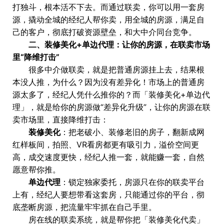
打独斗，根本活不下去。而通过联卖，你可以用一套房
源，撬动全城的经纪人帮你卖，用全城的房源，满足自
己的客户，彻底打破资源壁垒，和大中介同台竞争。
二、装修美化+单边代理：让你的房源，在联卖市场
里“降维打击”
很多中介做联卖，就是把普通房源挂上去，结果根
本没人推，为什么？因为没有差异化！市场上的普通房
源太多了，经纪人凭什么推你的？而「装修美化+单边代
理」，就是给你的房源做“差异化升级”，让你的房源在联
卖市场里，直接降维打击：
装修美化
：把老破小、装修老旧的房子，翻新成网
红样板间，拍照、VR看房都更有吸引力，溢价空间更
高，成交速度更快，经纪人推一套，就能赚一套，自然
愿意帮你推。
单边代理
：锁定独家委托，房源只在你的联卖平台
上有，经纪人要想带看这套房，只能通过你的平台，彻
底垄断房源，把流量牢牢抓在自己手里。
房在线的联卖系统，就是帮你把「装修美化代卖」