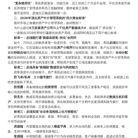
“复杂难用坑”
：系统界面复杂，功能冗杂，员工培训三个月还不会用。不仅没有提升效
率，反而增加了管理成本和员工抵触情绪，最终被束之高阁。
避开这些坑，是做出正确选择的第一步。
二、2026年顶尖
房产
中介
管理
系统的“四大黄金标准”
面对市场上海量的房产中介管理系统，如何甄别？
为什么超过
6万多家房产公司
和
上千位房产新媒体大V
，都选择了“房在线”？
一套能在2026年帮你打赢硬仗的房产系统，必须同时满足以下四个核心标准：
标准一：必须能打通“新媒体获客-转化”全闭环
如今，70%以上的购房者第一站是抖音、小红书、视频号。因此，系统
必须
能无缝对
接这些平台。它应该能让你轻松挂载
房产小程序
到短视频和直播间，客户点击留资后，线
索能
秒级自动
同步到系统后台，并按照预设规则（如按区域、按主播、按能力）
自动分配
给
对应的经纪人跟进。从“看到”到“联系”，实现零延迟、零遗漏。房在线房产中介管理系统
正是凭借与抖音等平台的深度打通，帮助用户实现了公域流量的高效承接。
标准二：必须具备“铁桶级”数据安全与风控能力
房客源是中介的命根子。房产系统必须在三个层面构筑防线：
防飞单/私单
：支持
隐号拨打
，通话双方均看不到真实号码，且全程录音，从根源上杜
绝资源被私下带走。
防泄露
：具备精细化的
权限管理
，老板可以设置不同员工查看客户电话、房源底价等
核心信息的权限。所有操作留痕，可追溯。
防丢失
：数据采用金融级加密云端存储，多重备份。并且，系统商承诺
数据主权归客
户
，支持完整导出，绝不绑架数据。房在线系统在多个文档中反复强调其隐号拨打、权限
管控和数据加密功能，正是直击此痛点。
标准三：必须实现“全业务流程线上化与智能化”
好系统应该覆盖从房源、客源、带到成交、售后、财务的全流程，并利用技术提升每
个环节的效率：
房源端
：内置覆盖全国的超大
楼盘字典
，录入时自动匹配，从根本上杜绝重盘、错
盘。支持VR看房、一键群发到多端口。
客源端
：AI智能匹配，根据客户行为自动推荐房源。客户画像清晰，跟进记录完整。