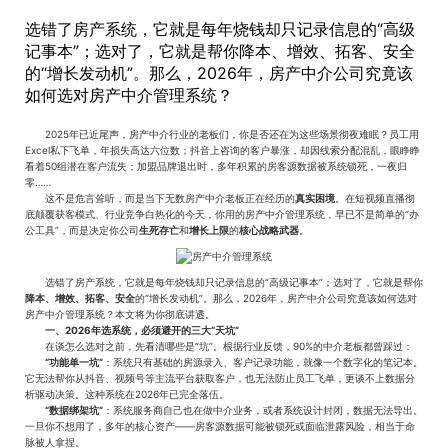
选错了房产系统，它就是每年烧钱却只记录信息的“高级
记事本”；选对了，它就是帮你降本、增效、拓客、安全
的“增长发动机”。那么，2026年，房产中介公司究竟该
如何选对房产中介管理系统？
2025年已近尾声，房产中介行业的老板们，你是否还在为这些场景彻夜难眠？员工用
Excel私下飞单，年损失高达六位数；抖音上咨询的客户暴涨，却因线索分配混乱，眼睁睁
看着50组潜在客户流失；加盟品牌退出时，多年积累的房客源数据被系统锁死，一夜归
零……
这不是危言耸听，而是当下无数房产中介老板正在经历的
真实困境
。在短视频直播彻
底颠覆获客模式、行业竞争白热化的今天，你用的房产中介管理系统，早已不是简单的“办
公工具”，而是决定你公司
生死存亡
和
增长上限
的
核心战略武器
。
选错了房产系统，它就是每年烧钱却只记录信息的“高级记事本”；选对了，它就是帮你
降本、增效、拓客、安全
的“增长发动机”。那么，2026年，房产中介公司究竟该如何选对
房产中介管理系统？本文将为你彻底讲透。
一、2026年选系统，必须避开的三大“天坑”
在谈怎么选对之前，先看清哪些是“坑”。根据行业反馈，90%的中介老板都曾踩过：
“功能单一坑”
：系统只有基础的房源录入、客户记录功能，就像一个数字化的笔记本。
它无法帮你从抖音、视频号等主流平台获取客户，也无法防止员工飞单，更谈不上数据分
析驱动决策。这种系统在2026年已完全落伍。
“数据绑架坑”
：系统服务商自己也在做中介业务，或者系统设计封闭，数据无法导出。
一旦你不想用了，多年的核心资产——房客源数据可能被锁死或面临泄露风险，相当于命
脉被人拿捏。