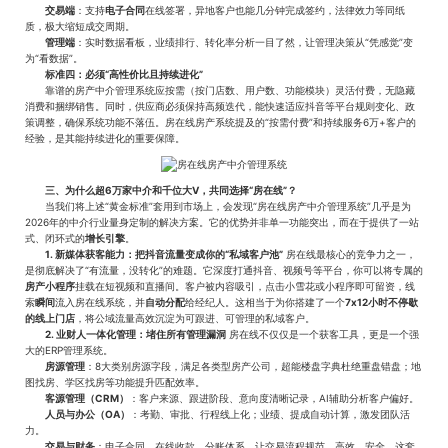
交易端
：支持
电子合同
在线签署，异地客户也能几分钟完成签约，法律效力等同纸
质，极大缩短成交周期。
管理端
：实时数据看板，业绩排行、转化率分析一目了然，让管理决策从“凭感觉”变
为“看数据”。
标准四：必须“高性价比且持续进化”
靠谱的房产中介管理系统应按需（按门店数、用户数、功能模块）灵活付费，无隐藏
消费和捆绑销售。同时，供应商必须保持高频迭代，能快速适应抖音等平台规则变化、政
策调整，确保系统功能不落伍。房在线房产系统提及的“按需付费”和持续服务6万+客户的
经验，是其能持续进化的重要保障。
三、为什么超6万家中介和千位大V，共同选择“房在线”？
当我们将上述“黄金标准”套用到市场上，会发现“房在线房产中介管理系统”几乎是为
2026年的中介行业量身定制的解决方案。它的优势并非单一功能突出，而在于提供了一站
式、闭环式的
增长引擎
。
1. 新媒体获客能力：把抖音流量变成你的“私域客户池”
房在线最核心的竞争力之一，
是彻底解决了“有流量，没转化”的难题。它深度打通抖音、视频号等平台，你可以将专属的
房产小程序
挂载在短视频和直播间。客户被内容吸引，点击小雪花或小程序即可留资，线
索
瞬间
流入房在线系统，并
自动分配
给经纪人。这相当于为你搭建了一个
7x12小时不停歇
的线上门店
，将公域流量高效沉淀为可跟进、可管理的私域客户。
2. 业财人一体化管理：堵住所有管理漏洞
房在线不仅仅是一个获客工具，更是一个强
大的ERP管理系统。
房源管理
：8大类别房源字段，满足各类型房产公司，超能楼盘字典杜绝重盘错盘；地
图找房、学区找房等功能提升匹配效率。
客源管理（CRM）
：客户来源、跟进阶段、意向度清晰记录，AI辅助分析客户偏好。
人员与办公（OA）
：考勤、审批、行程线上化；业绩、提成自动计算，激发团队活
力。
交易与财务
：电子合同、在线收款、分账体系，让交易流程规范、高效、安全。这套