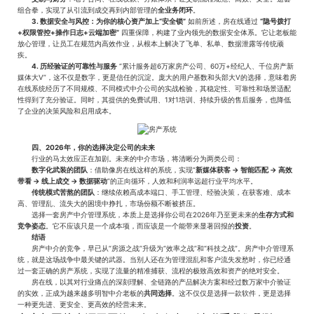
组合拳，实现了从引流到成交再到内部管理的
全业务闭环
。
3. 数据安全与风控：为你的核心资产加上“安全锁”
如前所述，房在线通过
“隐号拨打
+权限管控+操作日志+云端加密”
四重保障，构建了业内领先的数据安全体系。它让老板能
放心管理，让员工在规范内高效作业，从根本上解决了飞单、私单、数据泄露等传统顽
疾。
4. 历经验证的可靠性与服务
“累计服务超6万家房产公司、60万+经纪人、千位房产新
媒体大V”，这不仅是数字，更是信任的沉淀。庞大的用户基数和头部大V的选择，意味着房
在线系统经历了不同规模、不同模式中介公司的实战检验，其稳定性、可靠性和场景适配
性得到了充分验证。同时，其提供的免费试用、1对1培训、持续升级的售后服务，也降低
了企业的决策风险和启用成本。
四、2026年，你的选择决定公司的未来
行业的马太效应正在加剧。未来的中介市场，将清晰分为两类公司：
数字化武装的团队
：借助像房在线这样的系统，实现“
新媒体获客 -> 智能匹配 -> 高效
带看 -> 线上成交 -> 数据驱动
”的正向循环，人效和利润率远超行业平均水平。
传统模式苦熬的团队
：继续依赖高成本端口、手工管理、经验决策，在获客难、成本
高、管理乱、流失大的困境中挣扎，市场份额不断被挤压。
选择一套房产中介管理系统，本质上是选择你公司在2026年乃至更未来的
生存方式和
竞争姿态
。它不应该只是一个成本项，而应该是一个能带来显著回报的
投资
。
结语
房产中介的竞争，早已从“房源之战”升级为“效率之战”和“科技之战”。房产中介管理系
统，就是这场战争中最关键的武器。当别人还在为管理混乱和客户流失发愁时，你已经通
过一套正确的房产系统，实现了流量的精准捕获、流程的极致高效和资产的绝对安全。
房在线，以其对行业痛点的深刻理解、全链路的产品解决方案和经过数万家中介验证
的实效，正成为越来越多明智中介老板的
共同选择
。这不仅仅是选择一款软件，更是选择
一种更先进、更安全、更高效的经营未来。