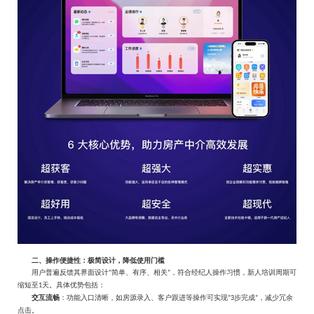
二、操作便捷性：极简设计，降低使用门槛
用户普遍反馈其界面设计
简单、有序、相关
，符合经纪人操作习惯，新人培训周期可
“
”
缩短至
天。具体优势包括：
1
交互流畅
：功能入口清晰，如房源录入、客户跟进等操作可实现
步完成
，减少冗余
“3
”
点击。