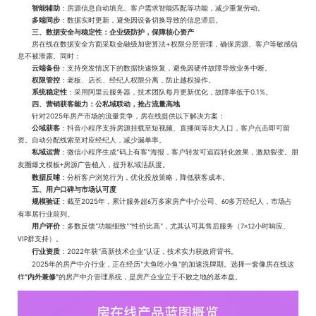
智能辅助
：房源信息自动填充、客户需求智能匹配等功能，减少重复劳动。
多端同步
：数据实时更新，避免因设备切换导致的信息滞后。
三、数据安全与稳定性：企业级防护，保障核心资产
+
房在线在数据安全方面采取金融级加密算法
权限分层管理，确保房源、客户等敏感信
息不被泄露。同时：
云端备份
：支持突发情况下的数据快速恢复，避免因硬件故障导致业务中断。
权限管控
：老板、店长、经纪人权限分离，防止越权操作。
0.1%
系统稳定性
：采用阿里云服务器，技术团队每月更新优化，故障率低于
。
四、营销获客能力：公私域联动，抢占流量高地
2025
针对
年房产市场的流量竞争，房在线提供以下解决方案：
8
公域获客
：抖音小程序支持房源挂载至短视频、直播间等
大入口，客户点击即可留
资。自动分配线索至对应经纪人，减少漏单率。
私域运营
：微信小程序生成
码上有客
海报，客户转发可追踪转化效果，激励裂变。朋
“
”
友圈爆文模板
房源广告植入，提升私域活跃度。
+
数据反哺
：分析客户浏览行为，优化投放策略，降低获客成本。
五、用户口碑与市场认可度
2025
规模验证
：截至
年，累计服务超
万多家房产中介公司、
多万经纪人，市场占
6
60
有率居行业前列。
用户评价
：多数反馈
功能细致
性价比高
，尤其认可其售后服务（
小时响应、
“
”“
”
7×12
群支持）。
VIP
2022
行业资质
：
年获
高新技术企业
认证，技术实力获政府背书。
“
”
2025
年的房产中介行业，正在经历
大鱼吃小鱼
的加速洗牌期。选择一套像房在线这
“
”
样
内外兼修
的房产中介管理系统，是房产企业立于不败之地的基本盘。
“
”