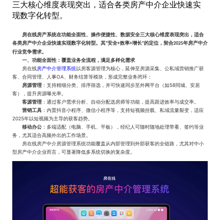
三大核心维度表现突出，适合各类房产中介企业快速实
现数字化转型。
房在线房产系统在
功能全面性、操作便捷性、数据安全
三大核心维度表现突出，适合
各类房产中介企业快速实现数字化转型。其
安全
效率
增长
的定位，契合
年房产中介
“
+
+
”
2025
行业竞争需求。
一、功能全面性：覆盖业务全流程，满足多样化需求
房产中介管理系统
房在线
以房客源管理为核心，延伸至房源采集、公私域营销推广获
OA
客、合同管理、人事
、财务结算等模块，形成完整业务闭环：
58
房源管理
：支持精细分类、排序筛选，并可快速同步至外网平台（如
同城、安居
客），提升房源曝光率。
客源管理
：通过客户需求分析、自动分配选房师等功能，提高跟进效率与成交率。
营销工具
：内置抖音小程序、微信小程序等，支持短视频挂载、私域流量裂变，适应
2025
年以短视频为主导的获客趋势。
移动办公
：多端适配（电脑、手机、平板），经纪人可随时随地处理带看、签约等业
务，尤其适合高频外出的工作场景。
房在线房产中介房源管理系统功能覆盖从内部管理到外部获客的全链路，尤其对中小
型房产中介企业而言，可显著降低多系统切换的复杂度。