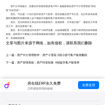
房产公司老板们，想要在抖音获得更多客户吗？超能获客的房产中介管理系统“房在
线”为你支招：
首先、可以做一个自己的抖音房产小程序，然后挂载在房产号主页，在日常发布短视
频和直播的时候都挂载上这个能提升流量和客户留资率的小雪花。
其次、充分利用员工和合作伙伴的影响力，
形成矩阵，
引导他们推广，激励员工申请
员工号，成为业务推广者。
最后、多方位的激活抖音房产小程序流量，比如搜索配置，设置小程序的别名和搜索
标签，这样用户只要输入对名称或者标签关键词，就可能搜索直达你家小程序或者排名前
列，实现精准获客。
文章与图片来源于网络，如有侵权，请联系我们删除
上一篇：
房产中介管理软件：房产小雪花 3招小技巧客户留资翻倍
下一篇：
房产管理系统：房产抖音拓客 4招提升客户留资率
房在线ERP永久免费
免费使用
立即摆脱管理的烦恼