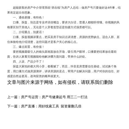
4
超能获客的房产中介管理系统“房在线”为房产人总结：做房产号只要做好这
件事，结
果肯定超出你想象。
一、通俗易懂，有特色！
口播、探盘，别总是专业术语挂嘴边，要讲大白话，普通人都能听得懂。你
视频
的风
格要区别于其他人，无论是个人穿着
造型
还是拍摄方式场景都可以。
二、介绍重点，别废话！
口播、探盘视频讲重点，把买卖房子知识点讲清楚，房源的优势缺点、适合人群、居
住体验给他介绍清楚，这些问题才是客户关心的核心点。
三、爆点前置，有价值！
要把视频最吸引人的镜头跟画面放在开场，吸引用户眼球，口播要把结果放在最前
面，告诉人家看完视频能给他解决哪方面问题，带来什么好处。
四、人设、产品少不了！
探盘大家拍的都大同小异，都看腻了，而且，抖音卖房需要信任基础，试试换个角
度，用口播方式做房源测评，讲讲房源的卖点，帮用户去解决问题，用户对你的信任、好
感度自然会更高，咨询留资的概率就更大。
文章与图片来源于网络，如有侵权，请联系我们删除
上一篇：
房产号运营：房产号健康起号 用三二一打法
下一篇：
房产直播：用好线索工具 留资量翻几倍