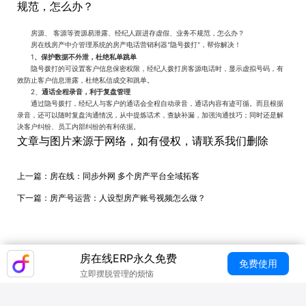
规范，怎么办？
房源、
客源等资源易泄露、经纪人跟进存虚假、业务不规范，怎么办？
房在线房产中介管理系统的房产电话营销利器
隐号拨打
，帮你解决！
“
”
1
、保护数据不外泄，杜绝私单跳单
隐号拨打的可设置客户信息保密权限，经纪人拨打房客源电话时，显示虚拟号码，有
效防止客户信息泄露，杜绝私信成交和跳单。
2
、
通话全程录音，利于复盘管理
通过隐号拨打，经纪人与客户的通话会全程自动录音，通话内容有迹可循。而且根据
录音，还可以随时复盘沟通情况，从中提炼话术，查缺补漏，加强沟通技巧；同时还是解
决客户纠纷、员工内部纠纷的有利依据。
文章与图片来源于网络，如有侵权，请联系我们删除
上一篇：
房在线：同步外网 多个房产平台全域拓客
下一篇：
房产号运营：人设型房产账号视频怎么做？
房在线ERP永久免费
免费使用
立即摆脱管理的烦恼