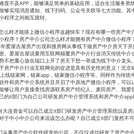
难度不及APP，能够满足简单的基础应用，适合生活服务类
能够实现消息通知、线下扫码、公众号关联等七大功能。其
小程序之间相互跳转。
怎么样才能搭上微信小程序这趟快车？现在有哪一些房产中
小程序？房产中介公司怎么样才能拥有房产中介微信小程序
4年爱屋吉屋房产出现和搜房网从事线下做房产中介房天下开
密。爱屋吉屋说要用互联网颠覆房产中介行业消灭传统中介
势不把重心放在端口上开了房天下想一举成为线下中介龙头
于房产中介行业互联网化的促进是具有历史性的意义！北京
部，上线链家网，链家app，链家微信小程序等。同样作为传统
软件和房产中介系统并且开启了中原地产微信小程序，可以
能够让用户直接查找房源联系房产经纪人。麦田房产、我爱我
己的it部门为自己公司研发房产中介管理系统和房产中介ap
大连资金可以自己成立it部门研发房产中介管理系统以及房产
对于中小中介公司来说该怎么办呢？自己成立it部门显然不
从事房产中介软件研发的公司，不仅仅成功研发了房产中