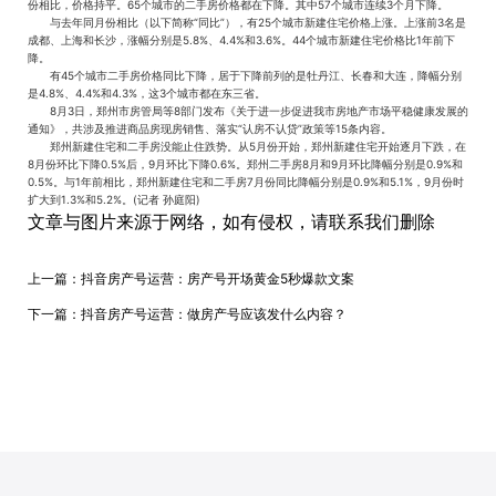
份相比，价格持平。65个城市的二手房价格都在下降。其中57个城市连续3个月下降。
与去年同月份相比（以下简称“同比”），有25个城市新建住宅价格上涨。上涨前3名是
成都、上海和长沙，涨幅分别是5.8%、4.4%和3.6%。44个城市新建住宅价格比1年前下
降。
有45个城市二手房价格同比下降，居于下降前列的是牡丹江、长春和大连，降幅分别
是4.8%、4.4%和4.3%，这3个城市都在东三省。
8月3日，郑州市房管局等8部门发布《关于进一步促进我市房地产市场平稳健康发展的
通知》，共涉及推进商品房现房销售、落实“认房不认贷”政策等15条内容。
郑州新建住宅和二手房没能止住跌势。从5月份开始，郑州新建住宅开始逐月下跌，在
8月份环比下降0.5%后，9月环比下降0.6%。郑州二手房8月和9月环比降幅分别是0.9%和
0.5%。与1年前相比，郑州新建住宅和二手房7月份同比降幅分别是0.9%和5.1%，9月份时
扩大到1.3%和5.2%。(记者 孙庭阳)
文章与图片来源于网络，如有侵权，请联系我们删除
上一篇：
抖音房产号运营：房产号开场黄金5秒爆款文案
下一篇：
抖音房产号运营：做房产号应该发什么内容？