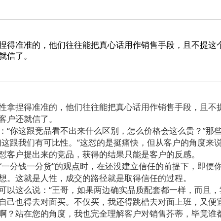
捏得准准的，他们往往能把真心话用作销售手段，且不提这
就信了。
拿捏得准准的，他们往往能把真心话用作销售手段，且不
客户还就信了。
：
“
你这跟竞品看不出来什么区别，怎么价格会这么贵？
”
那
们这跟我们有可比性。
”
这怼的是挺痛快，但从客户的角度来
怼客户提出来的竞品，获得的结果只能是客户的反感。
“
一分钱一分货
”
的观点时，在还没建立信任的前提下，即便
想。这就是人性，成交的路径就是取得信任的过程。
可以这么说：
“
王哥，如果两边确实品质配套都一样，而且，
自己也得去对面买。不仅买，我还得跳槽去对面上班，又便
啊？站在您的角度，我也完全理解客户对销售芥蒂，毕竟谁