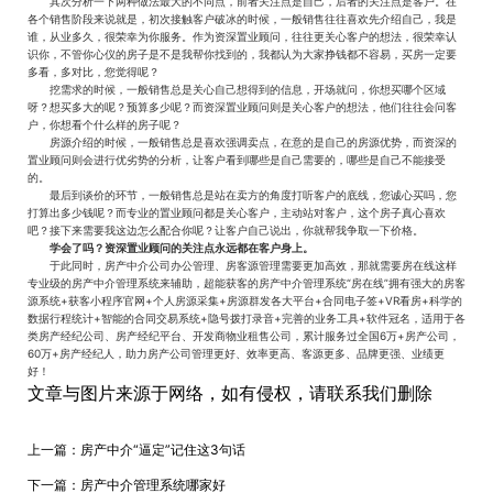
其次分析一下两种做法最大的不同点，前者关注点是自己，后者的关注点是客户。在
各个销售阶段来说就是，初次接触客户破冰的时候，一般销售往往喜欢先介绍自己，我是
谁，从业多久，很荣幸为你服务。作为资深置业顾问，往往更关心客户的想法，很荣幸认
识你，不管你心仪的房子是不是我帮你找到的，我都认为大家挣钱都不容易，买房一定要
多看，多对比，您觉得呢？
挖需求的时候，一般销售总是关心自己想得到的信息，开场就问，你想买哪个区域
呀？想买多大的呢？预算多少呢？而资深置业顾问则是关心客户的想法，他们往往会问客
户，你想看个什么样的房子呢？
房源介绍的时候，一般销售总是喜欢强调卖点，在意的是自己的房源优势，而资深的
置业顾问则会进行优劣势的分析，让客户看到哪些是自己需要的，哪些是自己不能接受
的。
最后到谈价的环节，一般销售总是站在卖方的角度打听客户的底线，您诚心买吗，您
打算出多少钱呢？而专业的置业顾问都是关心客户，主动站对客户，这个房子真心喜欢
吧？接下来需要我这边怎么配合你呢？让客户自己说出，你就帮我争取一下价格。
学会了吗？资深置业顾问的关注点永远都在客户身上。
于此同时，房产中介公司办公管理、房客源管理需要更加高效，那就需要房在线这样
专业级的房产中介管理系统来辅助，超能获客的房产中介管理系统“房在线”拥有强大的房客
源系统+获客小程序官网+个人房源采集+房源群发各大平台+合同电子签+VR看房+科学的
数据行程统计+智能的合同交易系统+隐号拨打录音+完善的业务工具+软件冠名，适用于各
类房产经纪公司、房产经纪平台、开发商物业租售公司，累计服务过全国6万+房产公司，
60万+房产经纪人，助力房产公司管理更好、效率更高、客源更多、品牌更强、业绩更
好！
文章与图片来源于网络，如有侵权，请联系我们删除
上一篇：
房产中介“逼定”记住这3句话
下一篇：
房产中介管理系统哪家好