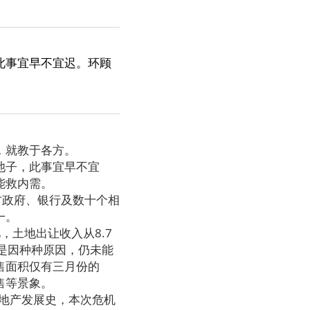
此事宜早不宜迟。环顾
。
，就教于各方。
池子，此事宜早不宜
能救内需。
方政府、银行及数十个相
一。
，土地出让收入从8.7
但是因种种原因，仍未能
售面积仅有三月份的
售等景象。
地产发展史，本次危机