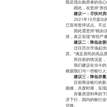
既呈现出购房者的信心
因此，在坚持“房住
建议一：尽快对房
2021年10月提出
已宣布暂停试点。不过
因此需坚持“税由法定
排，真正实现“有恒产
建议二：降低改善
过往历次市场起伏的
苏。“满足居民的高品
而目前的情况是，首
我们建议在当今的非
根据我们与一些银行人
建议三：降低存量
目前商业银行的新房首套
困难，共度时艰，实现
存量房贷利率的下降，
济下行，国内的银行业
仿效。