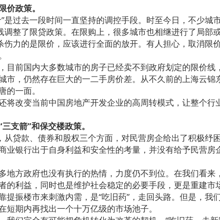
限价政策。
是过去一段时间一直坚持的调控手段。时至今日，不少城市从
曲线调整了限贷政策。在限购上，很多城市也相继进行了局部
伤力的是限价，应该进行全面的放开。有人担心，取消限
。
目前国内大多数城市的房子已经卖不到政府划定的限价线
城市，仍然存在巨大的一二手房价差。从不久前的上海云锦
唐的一面。
将改变当前中国房地产开发企业的高周转模式，让整个行
“三支箭”和保交楼政策。
从贷款、债券和股权三个方面，对民营房企给出了积极纾
商业银行出于自身利益和安全性的考量，并没有给予民营房
地方政府也没有执行的热情，力度仍不到位。在我们看来
者的利益，同时也是维护社会稳定的必要手段，更是重建市
振楼市来刺激内需，是“吃旧药”，走回头路。但是，我
在短期内再找出一个十万亿级的市场池子。