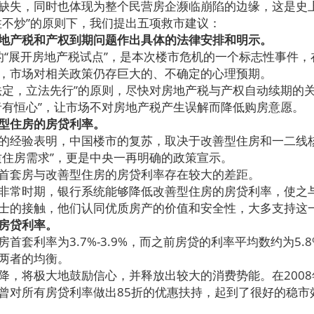
缺失，同时也体现为整个民营房企濒临崩陷的边缘，这是史
不炒”的原则下，我们提出五项救市建议：
地产税和产权到期问题作出具体的法律安排和明示。
的“展开房地产税试点”，是本次楼市危机的一个标志性事件，
，市场对相关政策仍存巨大的、不确定的心理预期。
，立法先行”的原则，尽快对房地产税与产权自动续期的
者有恒心”，让市场不对房地产税产生误解而降低购房意愿。
型住房的房贷利率。
经验表明，中国楼市的复苏，取决于改善型住房和一二线
质住房需求”，更是中央一再明确的政策宣示。
套房与改善型住房的房贷利率存在较大的差距。
常时期，银行系统能够降低改善型住房的房贷利率，使之
士的接触，他们认同优质房产的价值和安全性，大多支持这
房贷利率。
利率为3.7%-3.9%，而之前房贷的利率平均数约为5.
两者的均衡。
将极大地鼓励信心，并释放出较大的消费势能。在2008
曾对所有房贷利率做出85折的优惠扶持，起到了很好的稳市