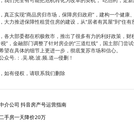
们完全有可能把危机转化为改革的契机，“吃旧药，走新
正实现“商品房归市场，保障房归政府”，建构一个健康
力推进保障性租赁住房的建设，从“居者有其屋”到“住有所
各大部委都在积极救市，推出了很多有力的利好政策，财
个税”，金融部门调整了针对房企的“三道红线”，国土部门尝
希望在具体的细节上更进一步，彻底复苏市场和信心。
.：.吴.晓.波.频.道---侵删！
，如有侵权，请联系我们删除
中介公司 抖音房产号运营指南
二手房一天降价20万