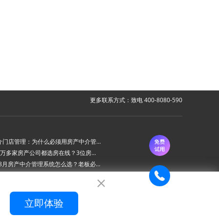
更多联系方式：致电 400-8080-590
房产中介门店管理：为什么必须用房产中介管理系统？
为什么6万多家房产公司都选房在线？3位房产中介老板的真实心声
2026年8月房产中介管理系统怎么选？老板必看的“避坑六步法”
房在线房产中介管理系统 ：新上线房源AI审批功能
立即体验