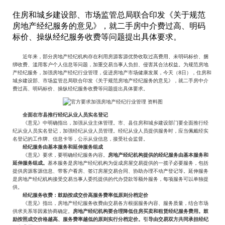
住房和城乡建设部、市场监管总局联合印发《关于规范
房地产经纪服务的意见》，就二手房中介费过高、明码
标价、操纵经纪服务收费等问题提出具体要求。
近年来，部分房地产经纪机构存在利用房源客源优势收取过高费用、未明码标价、捆
绑收费、滥用客户个人信息等问题，加重交易当事人负担、侵害其合法权益。为规范房地
产经纪服务，加强房地产经纪行业管理，促进房地产市场健康发展，今天（8日），住房和
城乡建设部、市场监管总局联合印发《关于规范房地产经纪服务的意见》，就二手房中介
费过高、明码标价、操纵经纪服务收费等问题提出具体要求。
全面在市县推行经纪从业人员实名登记
《意见》中明确指出，加强从业主体管理。市、县住房和城乡建设部门要全面推行经
纪从业人员实名登记，加强经纪从业人员管理。经纪从业人员提供服务时，应当佩戴经实
名登记的工作牌、信息卡等，公示从业信息，接受社会监督。
经纪服务由基本服务和延伸服务组成
《意见》要求，要明确经纪服务内容。
房地产经纪机构提供的经纪服务由基本服务和
延伸服务组成。
基本服务是房地产经纪机构为促成房屋交易提供的一揽子必要服务，包括
提供房源客源信息、带客户看房、签订房屋交易合同、协助办理不动产登记等。延伸服务
是房地产经纪机构接受交易当事人委托提供的代办贷款等额外服务，每项服务可以单独提
供。
经纪服务收费：鼓励按成交价高服务费率低原则分档定价
《意见》指出，房地产经纪服务收费由交易各方根据服务内容、服务质量，结合市场
供求关系等因素协商确定。
房地产经纪机构要合理降低住房买卖和租赁经纪服务费用。鼓
励按照成交价格越高、服务费率越低的原则实行分档定价。引导由交易双方共同承担经纪