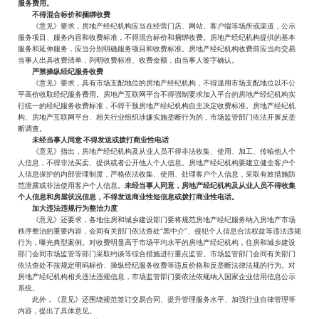
服务费用。
不得混合标价和捆绑收费
《意见》要求，房地产经纪机构应当在经营门店、网站、客户端等场所或渠道，公示
服务项目、服务内容和收费标准，不得混合标价和捆绑收费。房地产经纪机构提供的基本
服务和延伸服务，应当分别明确服务项目和收费标准。房地产经纪机构收费前应当向交易
当事人出具收费清单，列明收费标准、收费金额，由当事人签字确认。
严禁操纵经纪服务收费
《意见》要求，具有市场支配地位的房地产经纪机构，不得滥用市场支配地位以不公
平高价收取经纪服务费用。房地产互联网平台不得强制要求加入平台的房地产经纪机构实
行统一的经纪服务收费标准，不得干预房地产经纪机构自主决定收费标准。房地产经纪机
构、房地产互联网平台、相关行业组织涉嫌实施垄断行为的，市场监管部门依法开展反垄
断调查。
未经当事人同意 不得发送或拨打商业性电话
《意见》指出，房地产经纪机构及从业人员不得非法收集、使用、加工、传输他人个
人信息，不得非法买卖、提供或者公开他人个人信息。房地产经纪机构要建立健全客户个
人信息保护的内部管理制度，严格依法收集、使用、处理客户个人信息，采取有效措施防
范泄露或非法使用客户个人信息。
未经当事人同意，房地产经纪机构及从业人员不得收集
个人信息和房屋状况信息，不得发送商业性短信息或拨打商业性电话。
加大违法违规行为整治力度
《意见》还要求，各地住房和城乡建设部门要将规范房地产经纪服务纳入房地产市场
秩序整治的重要内容，会同有关部门依法查处“黑中介”、侵犯个人信息合法权益等违法违规
行为，曝光典型案例。对收费明显高于市场平均水平的房地产经纪机构，住房和城乡建设
部门会同市场监管等部门采取约谈等综合措施进行重点监管。市场监管部门会同有关部门
依法查处不按规定明码标价、操纵经纪服务收费等违反价格和反垄断法律法规的行为。对
房地产经纪机构相关违法违规信息，市场监管部门要依法依规纳入国家企业信用信息公示
系统。
此外，《意见》还围绕规范签订交易合同、提升管理服务水平、加强行业自律管理等
内容，提出了具体意见。