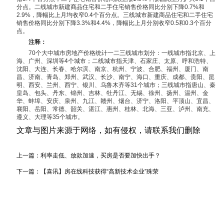
分点。二线城市新建商品住宅和二手住宅销售价格同比分别下降0.7%和
2.9%，降幅比上月均收窄0.4个百分点。三线城市新建商品住宅和二手住宅
销售价格同比分别下降3.3%和4.4%，降幅比上月分别收窄0.5和0.3个百分
点。
注释：
70个大中城市房地产价格统计一二三线城市划分：一线城市指北京、上
海、广州、深圳等4个城市；二线城市指天津、石家庄、太原、呼和浩特、
沈阳、大连、长春、哈尔滨、南京、杭州、宁波、合肥、福州、厦门、南
昌、济南、青岛、郑州、武汉、长沙、南宁、海口、重庆、成都、贵阳、昆
明、西安、兰州、西宁、银川、乌鲁木齐等31个城市；三线城市指唐山、秦
皇岛、包头、丹东、锦州、吉林、牡丹江、无锡、徐州、扬州、温州、金
华、蚌埠、安庆、泉州、九江、赣州、烟台、济宁、洛阳、平顶山、宜昌、
襄阳、岳阳、常德、韶关、湛江、惠州、桂林、北海、三亚、泸州、南充、
遵义、大理等35个城市。
文章与图片来源于网络，如有侵权，请联系我们删除
上一篇：
利率走低、放款加速，买房是否要加快出手？
下一篇：
【喜讯】房在线科技获得“高新技术企业”殊荣