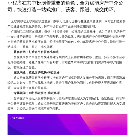
小程序在其中扮演着重要的角色，全力赋能房产中介公
司，快速打造一站式推广、获客、跟进、成交闭环。
互联网移动互联网的快速发展
，
数字化信息化
让
各行各业越来越
便利，同时也刺激着房
产行业
拥抱信息化的步伐
，
房产中介
行业有了更多
网络
营销的体现。
伴随移动互联网的爆发，微信、抖音等社交、短视频的流量暴涨，成为了新时代的房产
中介企业营销获客、房源推广的新契机，作为载体，
房在线
房产中介管理系统针对这些平
台打造的
获客官网
小程序在其中扮演着重要的角色
，
全力赋能房产中介公司，快速打造一
站式推广、获客、跟进、成交闭环
。
获客官网：
打造
多平台
获客
小程序
房在线
为
房产
中介公司
快速
搭建专属的线上获客
官网小程序
，
微信、抖音等多平台小
程序都能搭建，
避免了像端口平台那样，有着竞争对手和其他同行的房源争夺客户的情
况，有效保证了客源。
在线沟通；避免客户流失
体验更好
通过
房在线获客官网
小程序，
潜在
客户可浏览经纪人
发布分享
的房源，而且无需添加
经纪人为好友，即可实现线上沟通，提升了用户体验的同时，也让经纪人更容易留住客
源
，
大大提升潜在客户留存率
。
专属顾问
：
对
绑定服务
稳定客源
1
1
客户在访问
经纪人发布的房源时
，自动绑定
该
经纪人为专属顾问
。
通过微信、抖音等
平台
分享
该套
房源后，通过点击房源链接进来的
潜在
客户，也会自动绑定该经纪人为专属
顾问，为经纪人带来了源源不断的商机。