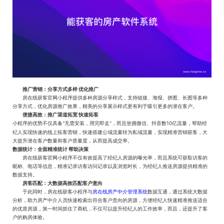
推广营销：
分享方式多样
优化推广
房在线获客官网
小程序
提供多种房源分享样式，支持链接、海报、拼图、长图等多种
分享方式，优化房源推广效果，精美的分享
展示
样式
更
有利于吸引更多的
潜在
客户。
便捷高效：
推广渠道拓宽
快速拓客
10
小程序
的优势
不仅具备
无需安装，用完即走
，而且坐拥微信
、
抖音数
亿流量，帮助经
“
”
纪人实现快速的线上拓客
营销，快速搭建公域流量转为私域流量，实现精准营销获客，大
大提升潜在客户数量和客户质量度，从而提高成交率
。
数据统计：
全面精准统计
帮助决策
房在线获客官网
小程序不仅有效提高了经纪人房源的曝光率，而且系统可获取访客的
昵称、电话等信息，精准记录访客访问记录以及浏览时长，为经纪人推送房源提供精准的
数据支持。
房客匹配：
大数据高效匹配客户意向
房在线房产中介管理系统
于此同时，房在线获客小程序与
数据互通，
通过
系统
大数据
分析，
助力房产中介人员快速
检索出符合客户意向的房源，方便经纪人快速精准推送适合
的优质房源，第一时间抓住了商机，不仅可以提升
经纪
人的工作效率，而且，还提升了客
户的购房体验。