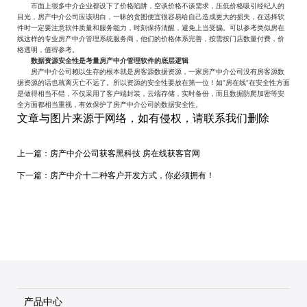
市面上很多中介企业都设下了价格陷阱，空谈价格不谈需求，压低价格吸引经纪人的
目光，房产中介公司应该明白，一昧的贪图便宜很容易给自己造成更大的损失，在选择软
件时一定要注意软件质量和服务能力，时刻保持清醒，避免上当受骗。可以参考类似房在
线这样的专业房产中介管理系统服务商，他们的价格体系完善，按需按门店数量付费，价
格透明，值得参考。
数据资源安全性是考量房产中介管理软件的底层逻辑
房产中介公司赖以生存的根本就是房客源数据资源，一家房产中介公司没有房客源数
据资源的话也就离灭亡不远了。所以资源的安全性要放在第一位！如“房在线”在安全性方面
是做得相当不错，不仅采用了客户端封装，云端存储，实时备份，而且数据防爬加密等安
全方面都相当重视，有效保护了房产中介公司的数据安全性。
文章与图片来源于网络，如有侵权，请联系我们删除
上一篇：
房产中介公司获客黑科技 房在线获客官网
下一篇：
房产中介十二种客户开发方式，你必须拥有！
产品中心