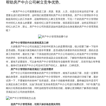
帮助房产中介公司树立竞争优势。
一家房产中介公司最重要的是三源：房源、客源、人员，但是仅仅有这些还不够，还
需要去进行把控和管理，这时我们就需要用到房产中介管理系统。房产中介管理软件不仅
能提高经纪人的工作效率，还能帮助经纪人树立竞争优势，可见一个好的房产中介管理软
件对经纪人有多么的重要，很多经纪人新手没有经验，很容易盲目选择，这样反而耽误了
经纪人的工作，那么，房产中介公司到底应该如何选择适合自身发展的房产中介管理系统
呢？
房产中介管理软件的发展程度及口碑
大多数房产中介公司在挑选工作软件时更关心的是费用问题，很少想要了解一下软件
是否成熟，而这被大家忽略的方面非常重要，是否成熟代表着软件的实用程度，因此在选
择工作软件时，最好先了解一下其他使用过的房产中介公司或经纪人对该房产中介管理软
件的评价、软件使用人数，考查软件的形成及企业发展过程，了解软件商的售后服务如
何，避免不必要损失，可以参考房产中介管理系统专业服务商“房在线”，目前市场占有率领
先，服务6万多家房产中介公司近60万房产经纪人，服务好，口碑优异。
房产中介管理软件能否满足门店使用需求
房产中介公司面对种类繁多的房产中介管理软件，难免不会挑花了眼，但是一定要明
确自身需求，依据需求选择合适的房产中介管理软件，对软件的功能进行详细了解，最好
试用一下，不要被软件的各种广告所迷惑，把各个功能都考察清楚，最终确定软件是否可
以满足自身工作需求。比如“房在线”支持各类型房产中介公司进行免费试用，1对1专属产品
顾问介绍系统各模块功能，同时远程指导试用系统功能，能够让更清晰的了解系统功能是
否满足自己公司的使用需求。
选房产中介管理系统，切莫只谈价格忽视实用性