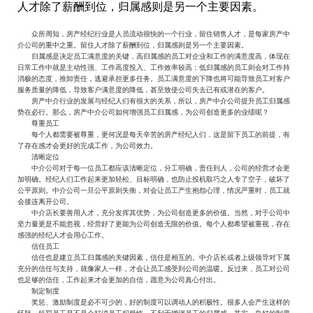
人才除了薪酬到位，归属感则是另一个主要因素。
众所周知，房产经纪行业是人员流动很快的一个行业，留住销售人才，是每家房产中
介公司的重中之重。留住人才除了薪酬到位，归属感则是另一个主要因素。
归属感是决定员工满意度的关键，高归属感的员工对企业和工作的满意度高，体现在
日常工作中就是主动性强、工作高度投入、工作效率较高；低归属感的员工则会对工作持
消极的态度，推卸责任，逃避承担更多任务。员工满意度的下降也将可能导致员工对客户
服务质量的降低，导致客户满意度的降低，甚至致使公司失去已有或潜在的客户。
房产中介行业的发展与经纪人们有很大的关系，所以，房产中介公司提升员工归属感
势在必行。那么，房产中介公司如何增强员工归属感，为公司创造更多的业绩呢？
尊重员工
每个人都需要被尊重，更何况是每天辛苦的房产经纪人们，这是留下员工的前提，有
了存在感才会更好的完成工作，为公司效力。
清晰定位
中介公司对于每一位员工都应该清晰定位，分工明确，责任到人，公司的经营才会更
加明确。经纪人们工作起来更加轻松、目标明确，也防止投机取巧之人专了空子，破坏了
公平原则。中介公司一旦公平原则失衡，对会让员工产生抱怨心理，情况严重时，员工就
会接连离开公司。
中介店长要善用人才，充分发挥其优势，为公司创造更多的价值。当然，对于公司中
坚力量更是不能忽视，经营好了更能为公司创造无限的价值。每个人都希望被重视，存在
感强的经纪人才会用心工作。
信任员工
信任也是建立员工归属感的关键因素，信任是相互的。中介店长或者上级领导对下属
充分的信任与支持，就像家人一样，才会让员工感受到公司的温暖。反过来，员工对公司
也足够的信任，工作起来才会更加的自信，愿意为公司真心付出。
制定制度
奖惩、激励制度是必不可少的，好的制度可以调动人的积极性。很多人会产生这样的