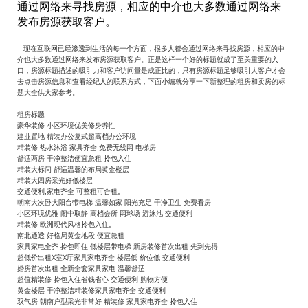
通过网络来寻找房源，相应的中介也大多数通过网络来
发布房源获取客户。
现在互联网已经渗透到生活的每一个方面，很多人都会通过网络来寻找房源，相应的中
介也大多数通过网络来发布房源获取客户。正是这样一个好的标题就成了至关重要的入
口，房源标题描述的吸引力和客户访问量是成正比的，只有房源标题足够吸引人客户才会
去点击房源信息和查看经纪人的联系方式，下面小编就分享一下新整理的租房和卖房的标
题大全供大家参考。
租房标题
豪华装修 小区环境优美修身养性
建业置地 精装办公复式超高档办公环境
精装修 热水沐浴 家具齐全 免费无线网 电梯房
舒适两房 干净整洁便宜急租 拎包入住
精装大标间 舒适温馨的布局黄金楼层
精装大四房采光好低楼层
交通便利,家电齐全 可整租可合租。
朝南大次卧大阳台带电梯 温馨如家 阳光充足 干净卫生 免费看房
小区环境优雅 闹中取静 高档会所 网球场 游泳池 交通便利
精装修 欧洲现代风格拎包入住。
南北通透 好格局黄金地段 便宜急租
家具家电全齐 拎包即住 低楼层带电梯 新房装修首次出租 先到先得
超低价出租X室X厅家具家电齐全 楼层低 价位低 交通便利
婚房首次出租 全新全套家具家电 温馨舒适
超值精装修 拎包入住省钱省心 交通便利 购物方便
黄金楼层 干净整洁精装修家具家电齐全 交通便利
双气房 朝南户型采光非常好 精装修 家具家电齐全 拎包入住