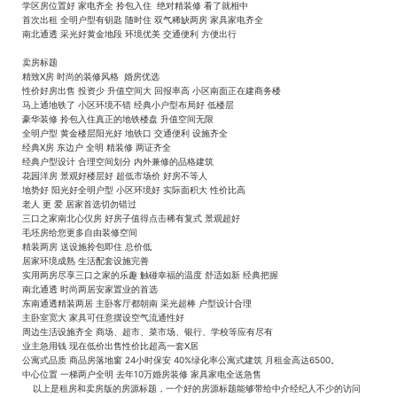
学区房位置好 家电齐全 拎包入住 绝对精装修 看了就相中
首次出租 全明户型有钥匙 随时住 双气稀缺两房 家具家电齐全
南北通透 采光好黄金地段 环境优美 交通便利 方便出行
卖房标题
精致X房 时尚的装修风格 婚房优选
性价好房出售 投资少 升值空间大 回报率高 小区南面正在建商务楼
马上通地铁了 小区环境不错 经典小户型布局好 低楼层
豪华装修 拎包入住真正的地铁楼盘 升值空间无限
全明户型 黄金楼层阳光好 地铁口 交通便利 设施齐全
经典X房 东边户 全明 精装修 两证齐全
经典户型设计 合理空间划分 内外兼修的品格建筑
花园洋房 景观好楼层好 超低市场价 好房不等人
地势好 阳光好全明户型 小区环境好 实际面积大 性价比高
老人 更 爱 居家首选切勿错过
三口之家南北心仪房 好房子值得点击稀有复式 景观超好
毛坯房给您更多自由装修空间
精装两房 送设施拎包即住 总价低
居家环境成熟 生活配套设施完善
实用两房尽享三口之家的乐趣 触碰幸福的温度 舒适如新 经典把握
南北通透 时尚两居安家置业的首选
东南通透精装两居 主卧客厅都朝南 采光超棒 户型设计合理
主卧室宽大 家具可任意摆设空气流通性好
周边生活设施齐全 商场、超市、菜市场、银行、学校等应有尽有
业主急用钱 现在低价出售性价比超高一套X居
公寓式品质 商品房落地窗 24小时保安 40%绿化率公寓式建筑 月租金高达6500。
中心位置 一梯两户全明 去年10万婚房装修 家具家电全送急售
以上是租房和卖房版的房源标题，一个好的房源标题能够带给中介经纪人不少的访问