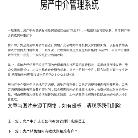
一般来说，房产中介费的标准是房屋成交价的1%至2%，一般按行业习惯收取。具体房产中
介费收费标准如下：
房产中介费是房屋中介公司在进行房地产交易时向中介机构支付的服务费。该服务费由买
卖双方共同支付给中介。一般来说，代理费标准是房屋交易价格的1%至2%。目前中介服务
费并无统一规定，一般按照行业惯例收取。
其中，房地产经纪费用根据不同的代理项目实行不同的收费标准。房屋租赁代理收费，无
论交易租期长短，均以交易租金金额为标准，从半个月到一个月，双方协商协商一次性计
收.房屋销售代理费按成交总价的0.5%~2.5%计算。
房地产中介费还包括房地产咨询费。房地产咨询分为口头咨询费和书面咨询费两种。口头
咨询费用根据咨询服务所需时间，结合咨询顾问的专业技术水平，收费标准由双方协商一
致。书面咨询费用按照咨询报告的技术难度、工作的复杂性和简单性以及标的物的大小计
算收取。
文章与图片来源于网络，如有侵权，请联系我们删除
上一篇：
房产中介店长如何有效管理门店跟员工
下一篇：
房产销售如何有效找到精准客户？