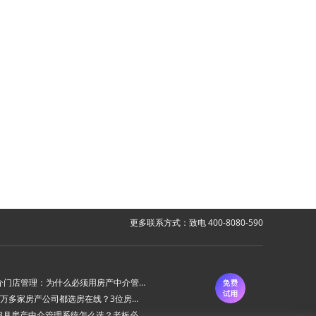
更多联系方式：致电 400-8080-590
房产中介门店管理：为什么必须用房产中介管理系统？
为什么6万多家房产公司都选房在线？3位房产中介老板的真实心声
2026年8月房产中介管理系统怎么选？老板必看的“避坑六步法”