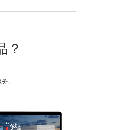
品？
服务。