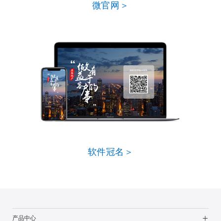
微官网＞
软件冠名＞
产品中心