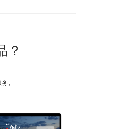
品？
服务。