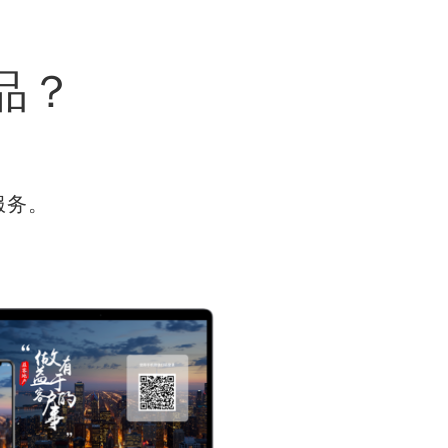
品？
服务。